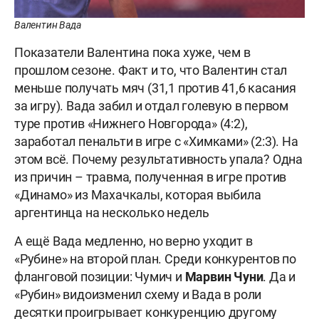
Валентин Вада
Показатели Валентина пока хуже, чем в
прошлом сезоне. Факт и то, что Валентин стал
меньше получать мяч (31,1 против 41,6 касания
за игру). Вада забил и отдал голевую в первом
туре против «Нижнего Новгорода» (4:2),
заработал пенальти в игре с «Химками» (2:3). На
этом всё. Почему результативность упала? Одна
из причин – травма, полученная в игре против
«Динамо» из Махачкалы, которая выбила
аргентинца на несколько недель
А ещё Вада медленно, но верно уходит в
«Рубине» на второй план. Среди конкурентов по
фланговой позиции: Чумич и
Марвин Чуни
. Да и
«Рубин» видоизменил схему и Вада в роли
десятки проигрывает конкуренцию другому