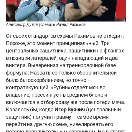
Александр Дутов (слева) и Рашид Рахимов
От своих стандартов схемы Рахимов не отходит.
Похоже, это момент принципиальный. Три
центральных защитника, защитники на флангах
в позиции латералей, один нападающий и два
вингера. Выверенная на тренировочной базе
формула. Назвать её только оборонительной
было бы оскорблением, но точно –
контратакующей. «Рубин» отдаёт мяч во
владение, прессингует в среднем блоке и
включается в отбор сразу же после потери мяча.
Казалось бы, когда
Игор Вуячич
(центральный
защитник) получил травму – самое время
перейти на другую схему, нивелировать его
потерю дополнительным опорником. Но в старте