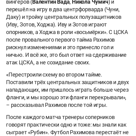
вингеров (
Валентин Вада
,
Никола Чумич
) и
перешёл на игру в два центрфорварда (Чуни,
Даку) и тройку центральных полузащитников
(Иву, Зотов, Ходжа). Иву и Зотов играют
опорников, а Ходжа в роли «восьмёрки». С ЦСКА
после провального первого тайма Рахимов
рискнул изменениями и это принесло гол и
ничью. И всё же, это был ответ на сдерживание
атак ЦСКА, а не созидание своих.
«Перестроили схему во втором тайме.
Поставили трёх центральных защитников и двух
нападающих, им пришлось играть больше через
фланги, и мы хорошо эти фланги перекрывали»,
– рассказывал Рахимов после той игры.
После каждого матча тренеры соперников
говорят практически одно и тоже: мы знали как
сыграет «Рубин». Футбол Рахимова перестаёт не