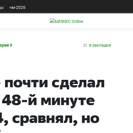
ды
чм-2026
арии 0
в закладки
 почти сделал
 48-й минуте
, сравнял, но