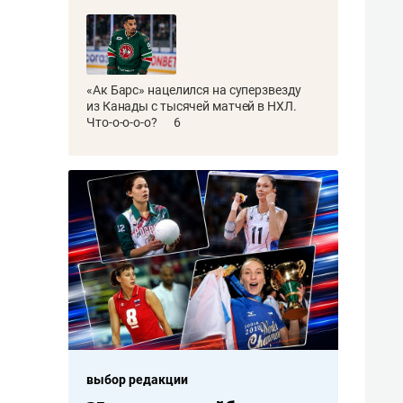
«Ак Барс» нацелился на суперзвезду
из Канады с тысячей матчей в НХЛ.
Что-о-о-о-о?
6
выбор редакции