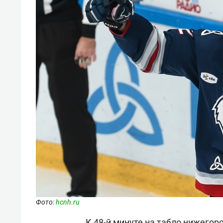
Фото:
hcnh.ru
К 48-й минуте на табло нижегор