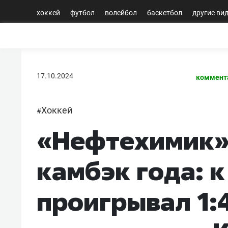
хоккей
футбол
волейбол
баскетбол
другие ви
17.10.2024
коммент
Хоккей
#
«Нефтехимик»
камбэк года: к
проигрывал 1:4