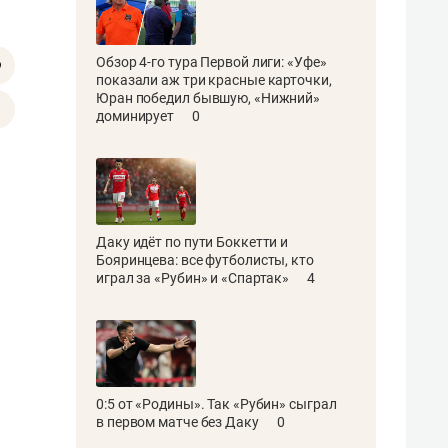
Обзор 4-го тура Первой лиги: «Уфе»
показали аж три красные карточки,
Юран победил бывшую, «Нижний»
доминирует
0
Даку идёт по пути Боккетти и
Бояринцева: все футболисты, кто
играл за «Рубин» и «Спартак»
4
0:5 от «Родины». Так «Рубин» сыграл
в первом матче без Даку
0