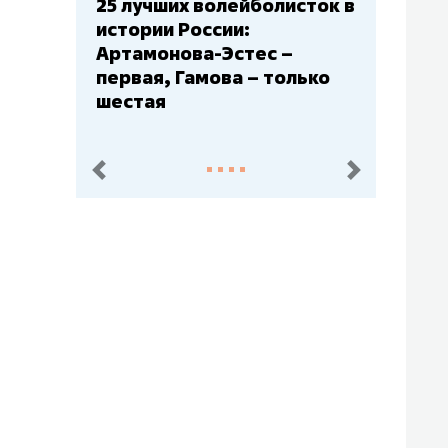
25 лучших волейболисток в
истории России:
Артамонова-Эстес –
первая, Гамова – только
шестая
пред.
след.