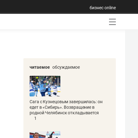
бизнес online
читаемое
обсуждаемое
Сага с Кузнецовым завершилась: он
едет в «Сибирь». Возвращение в
родной Челябинск откладывается
1