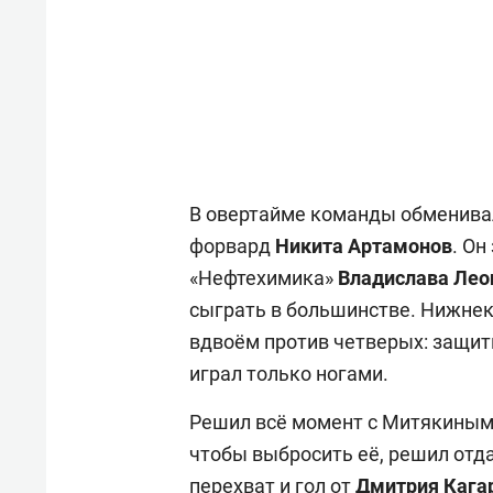
В овертайме команды обменивал
форвард
Никита Артамонов
. Он
«Нефтехимика»
Владислава Лео
сыграть в большинстве. Нижне
вдвоём против четверых: защи
играл только ногами.
Решил всё момент с Митякиным. 
чтобы выбросить её, решил отда
перехват и гол от
Дмитрия Кага