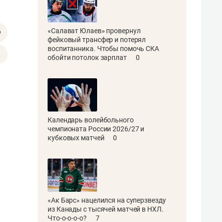
«Салават Юлаев» провернул
фейковый трансфер и потерял
воспитанника. Чтобы помочь СКА
обойти потолок зарплат
0
Календарь волейбольного
чемпионата России 2026/27 и
кубковых матчей
0
«Ак Барс» нацелился на суперзвезду
из Канады с тысячей матчей в НХЛ.
Что-о-о-о-о?
7