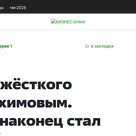
ды
чм-2026
арии 1
в закладки
 жёсткого
ахимовым.
наконец стал