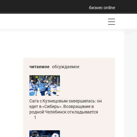
бизнес online
читаемое
обсуждаемое
Сага с Кузнецовым завершилась: он
едет в «Сибирь». Возвращение в
родной Челябинск откладывается
1