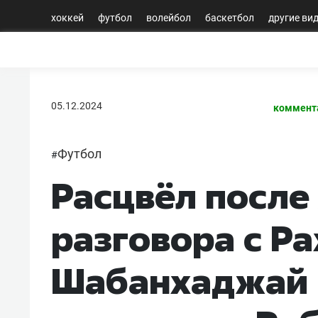
хоккей
футбол
волейбол
баскетбол
другие ви
05.12.2024
коммент
Футбол
#
Расцвёл после
разговора с Р
Шабанхаджай 