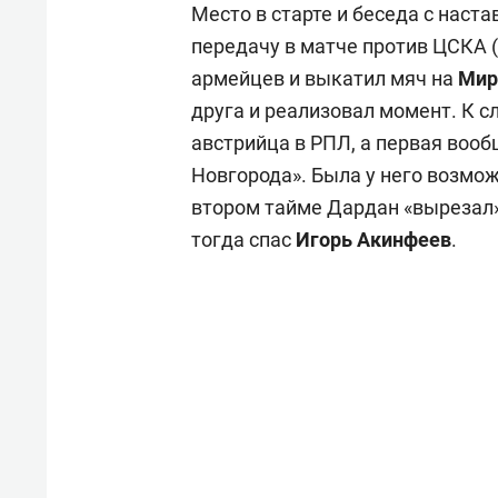
Место в старте и беседа с нас
передачу в матче против ЦСКА (
армейцев и выкатил мяч на
Мир
друга и реализовал момент. К с
австрийца в РПЛ, а первая вооб
Новгорода». Была у него возмож
втором тайме Дардан «вырезал
тогда спас
Игорь Акинфеев
.