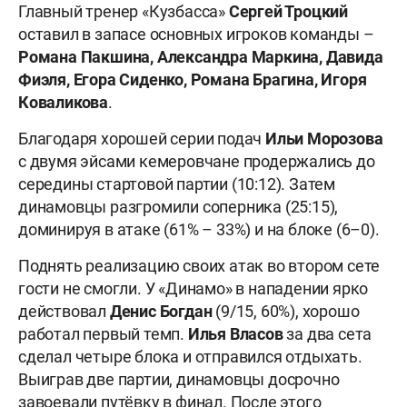
Главный тренер «Кузбасса»
Сергей Троцкий
оставил в запасе основных игроков команды –
Романа Пакшина, Александра Маркина, Давида
Фиэля, Егора Сиденко, Романа Брагина, Игоря
Коваликова
.
Благодаря хорошей серии подач
Ильи Морозова
с двумя эйсами кемеровчане продержались до
середины стартовой партии (10:12). Затем
динамовцы разгромили соперника (25:15),
доминируя в атаке (61% – 33%) и на блоке (6–0).
Поднять реализацию своих атак во втором сете
гости не смогли. У «Динамо» в нападении ярко
действовал
Денис Богдан
(9/15, 60%), хорошо
работал первый темп.
Илья Власов
за два сета
сделал четыре блока и отправился отдыхать.
Выиграв две партии, динамовцы досрочно
завоевали путёвку в финал. После этого