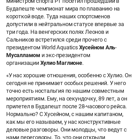
министром спорта РТ посетил прошедший в
Будапеште чемпионат мира по плаванию на
короткой воде. Туда наших спортсменов
допустили в нейтральном статусе впервые за
три года. На венгерских полях Леонов и
Сальников встретился среди прочего с
президентом World Aquatics
Хусейном
Аль
-
Мусалламом
и экс-президентом
организации
Хулио
Маглионе
.
«У нас хорошие отношения, особенно с Хулио. Он
сегодня не принимает особых решений. У него
точно есть ностальгия по нашим совместным
мероприятиям. Ему, на секундочку, 89 лет, а он
прилетел в Будапешт после 28-часового рейса.
Нормально? С Хусейном, с нашим капитаном,
как мы его называем, у нас конструктивные
деловые разговоры. Они молодцы, что ведут с
нами переговоры. То, что они открыли