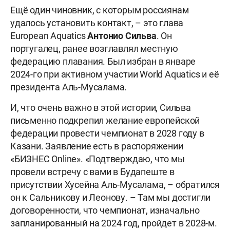
Ещë один чиновник, с которым россиянам
удалось установить контакт, – это глава
European Aquatics
Антонио
Сильва
. Он
португалец, ранее возглавлял местную
федерацию плавания. Был избран в январе
2024-го при активном участии World Aquatics и еë
президента Аль-Мусалама.
И, что очень важно в этой истории, Сильва
письменно подкрепил желание европейской
федерации провести чемпионат в 2028 году в
Казани. Заявление есть в распоряжении
«БИЗНЕС Online». «Подтверждаю, что мы
провели встречу с вами в Будапеште в
присутствии Хусейна Аль-Мусалама, – обратился
он к Сальникову и Леонову. – Там мы достигли
договоренности, что чемпионат, изначально
запланированный на 2024 год, пройдет в 2028-м.