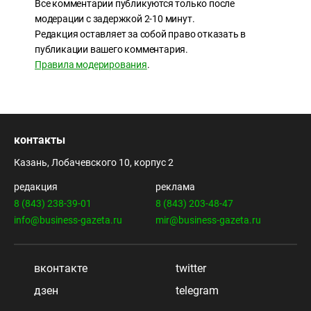
Все комментарии публикуются только после
модерации с задержкой 2-10 минут.
Редакция оставляет за собой право отказать в
публикации вашего комментария.
Правила модерирования
.
контакты
Казань, Лобачевского 10, корпус 2
редакция
реклама
8 (843) 238-39-01
8 (843) 203-48-47
info@business-gazeta.ru
mir@business-gazeta.ru
вконтакте
twitter
дзен
telegram