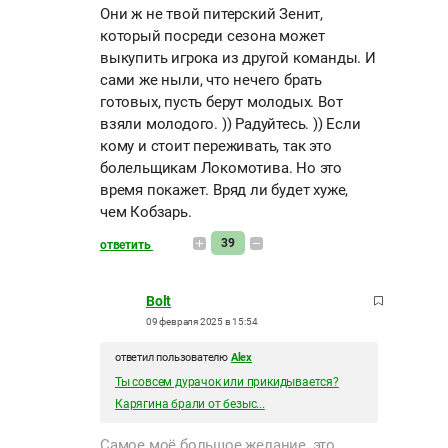
Они ж не твой питерский Зенит,
который посреди сезона может
выкупить игрока из другой команды. И
сами же ныли, что нечего брать
готовых, пусть берут молодых. Вот
взяли молодого. )) Радуйтесь. )) Если
кому и стоит переживать, так это
болельщикам Локомотива. Но это
время покажет. Вряд ли будет хуже,
чем Кобзарь.
39
ответить
Bolt
09 февраля 2025 в 15:54
ответил пользователю
Alex
Ты совсем дурачок или прикидывается?
Карягина брали от безыс...
Самое моё большое желание ,это