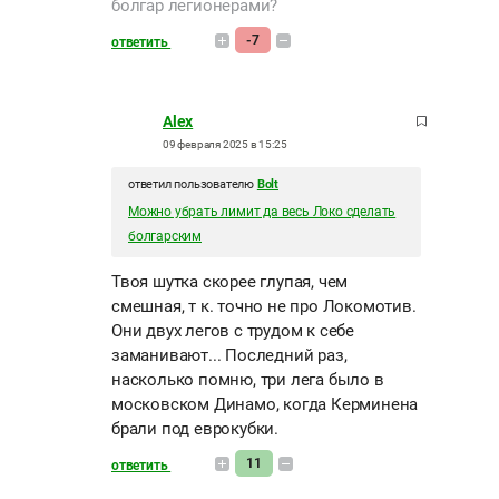
болгар легионерами?
-7
ответить
Alex
09 февраля 2025 в 15:25
ответил пользователю
Bolt
Можно убрать лимит да весь Локо сделать
болгарским
Твоя шутка скорее глупая, чем
смешная, т к. точно не про Локомотив.
Они двух легов с трудом к себе
заманивают... Последний раз,
насколько помню, три лега было в
московском Динамо, когда Керминена
брали под еврокубки.
11
ответить