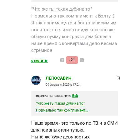
"Что же ты такая дубина то"
Нормально так комплимент к Болту :)
Я так понимаю,что и болтозависимым
понятно,что я имел ввиду конечно же
общую сумму контракта ,тем более в
наше время с конвертами дело весьма
стремное
-21
ответить
ЛЕПОСАВИЧ
09 февраля 2025 в 17:24
ответил пользователю
Bolt
"Что же ты такая дубина то"
Нормально так комплимент...
Наше время - это только по ТВ и в СМИ
для наивных или тупых.
Ныне же хуже девяностых.