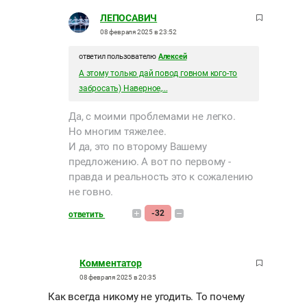
ЛЕПОСАВИЧ
08 февраля 2025 в 23:52
ответил пользователю
Алексей
А этому только дай повод говном кого-то
забросать) Наверное,...
Да, с моими проблемами не легко.
Но многим тяжелее.
И да, это по второму Вашему
предложению. А вот по первому -
правда и реальность это к сожалению
не говно.
-32
ответить
Комментатор
08 февраля 2025 в 20:35
Как всегда никому не угодить. То почему