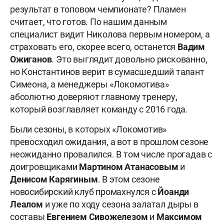
результат в топовом чемпионате? Пламен
считает, что готов. По нашим данным
специалист видит Николова первым номером, а
страховать его, скорее всего, останется
Вадим
Ожиганов
. Это выглядит довольно рискованно,
но Константинов верит в сумасшедший талант
Симеона, а менеджеры «Локомотива»
абсолютно доверяют главному тренеру,
который возглавляет команду с 2016 года.
Были сезоны, в которых «Локомотив»
превосходил ожидания, а вот в прошлом сезоне
неожиданно провалился. В том числе прогадав с
доигровщиками
Мартином Атанасовым
и
Денисом
Карягиным
. В этом сезоне
новосибирский клуб промахнулся с
Йоанди
Леалом
и уже по ходу сезона залатал дыры в
составы
Евгением Сивожелезом
и
Максимом