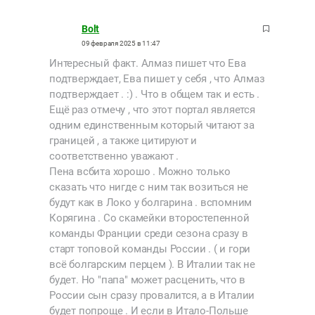
Bolt
09 февраля 2025 в 11:47
Интересный факт. Алмаз пишет что Ева
подтверждает, Ева пишет у себя , что Алмаз
подтверждает . :) . Что в общем так и есть .
Ещё раз отмечу , что этот портал является
одним единственным который читают за
границей , а также цитируют и
соответственно уважают .
Пена всбита хорошо . Можно только
сказать что нигде с ним так возиться не
будут как в Локо у болгарина . вспомним
Корягина . Со скамейки второстепенной
команды Франции среди сезона сразу в
старт топовой команды России . ( и гори
всё болгарским перцем ). В Италии так не
будет. Но "папа" может расценить, что в
России сын сразу провалится, а в Италии
будет попроще . И если в Итало-Польше