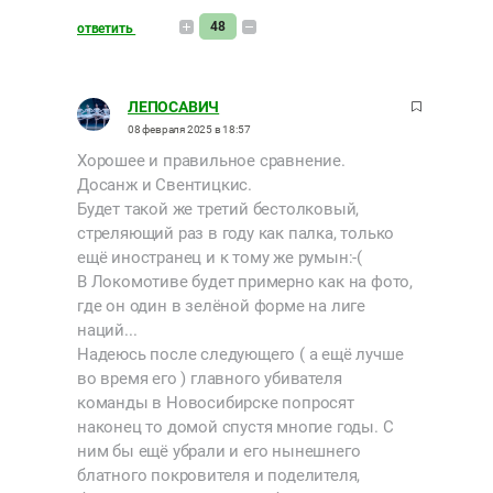
48
ответить
ЛЕПОСАВИЧ
08 февраля 2025 в 18:57
Хорошее и правильное сравнение.
Досанж и Свентицкис.
Будет такой же третий бестолковый,
стреляющий раз в году как палка, только
ещё иностранец и к тому же румын:-(
В Локомотиве будет примерно как на фото,
где он один в зелёной форме на лиге
наций...
Надеюсь после следующего ( а ещё лучше
во время его ) главного убивателя
команды в Новосибирске попросят
наконец то домой спустя многие годы. С
ним бы ещё убрали и его нынешнего
блатного покровителя и поделителя,