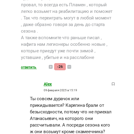
провал, то всегда есть Пламен , который
легко возьмет на реабилитацию и поможет
. Так что переиграть могут в любой момент
, даже образно говоря за день до старта
сезона .
А также вспомните что раньше писал ,
нафига нам легионеры особенно новые ,
которые приедут уже почти зимой ,
уставшие , убитые и на расслабоне
-26
ответить
Alex
09 февраля 2025 в 15:19
Ты совсем дурачок или
прикидывается? Карягина брали от
безысходности, потому что не приехал
Атанасьевич, на которого они
рассчитывали. А посреди сезона кого
ж они возьмут кроме скамеечника?