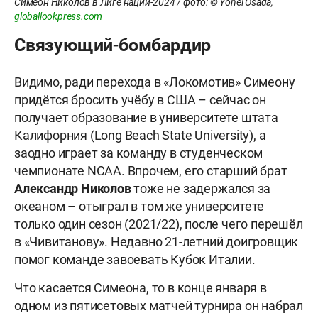
Симеон Николов в Лиге наций-2024 / фото: © Yohei Osada,
globallookpress.com
Связующий-бомбардир
Видимо, ради перехода в «Локомотив» Симеону
придётся бросить учёбу в США – сейчас он
получает образование в университете штата
Калифорния (Long Beach State University), а
заодно играет за команду в студенческом
чемпионате NCAA. Впрочем, его старший брат
Александр Николов
тоже не задержался за
океаном – отыграл в том же университете
только один сезон (2021/22), после чего перешёл
в «Чивитанову». Недавно 21-летний доигровщик
помог команде завоевать Кубок Италии.
Что касается Симеона, то в конце января в
одном из пятисетовых матчей турнира он набрал