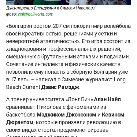
Джанлоренцо Бленджини и Симеон Николов /
фото:
volleyballworld.com
«Болгарин ростом 207 см покорил мир волейбола
своей креативностью, решениями у сетки и
невероятной атлетичностью. Его игра состоит из
хладнокровия и профессиональных решений,
смешанных с брутальными атаками и подачами.
Сочетание интеллекта и физических качеств
позволило ему попасть в сборную Болгарии уже
в 17 лет», – написал о Симеоне журналист Long
Beach Current
Дэвис Рамэдж
.
А тренер университета «Лонг Бич»
Алан Найп
сравнивает Николова с феноменами из
баскетбола
Мэджиком Джонсоном
и
Кевином
Дюрантом
, которые произвели революцию в
своих видах спорта, продемонстрировав