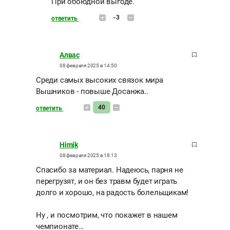
При обоюдной выгоде.
-3
ответить
Алвас
08 февраля 2025 в 14:50
Среди самых высоких связок мира
Вышников - повыше Досанжа..
40
ответить
Himik
08 февраля 2025 в 18:13
Спасибо за материал. Надеюсь, парня не
перегрузят, и он без травм будет играть
долго и хорошо, на радость болельщикам!
Ну , и посмотрим, что покажет в нашем
чемпионате…