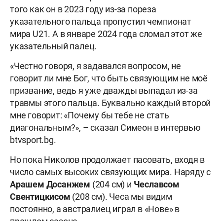
того как он в 2023 году из-за пореза
указательного пальца пропустил чемпионат
мира U21. А в январе 2024 года сломал этот же
указательный палец.
«Честно говоря, я задавался вопросом, не
говорит ли мне Бог, что быть связующим не моё
призвание, ведь я уже дважды выпадал из-за
травмы этого пальца. Буквально каждый второй
мне говорит: «Почему бы тебе не стать
диагональным?», – сказал Симеон в интервью
btvsport.bg.
Но пока Николов продолжает пасовать, входя в
число самых высоких связующих мира. Наряду с
Арашем Досанжем
(204 см) и
Чеславсом
Свентицкисом
(208 см). Чеса мы видим
постоянно, а австралиец играл в «Нове» в