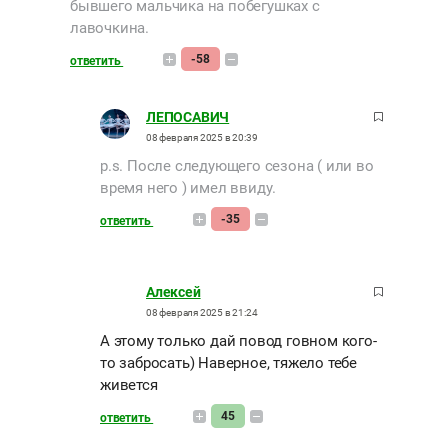
бывшего мальчика на побегушках с
лавочкина.
-58
ответить
ЛЕПОСАВИЧ
08 февраля 2025 в 20:39
p.s. После следующего сезона ( или во
время него ) имел ввиду.
-35
ответить
Алексей
08 февраля 2025 в 21:24
А этому только дай повод говном кого-
то забросать) Наверное, тяжело тебе
живется
45
ответить