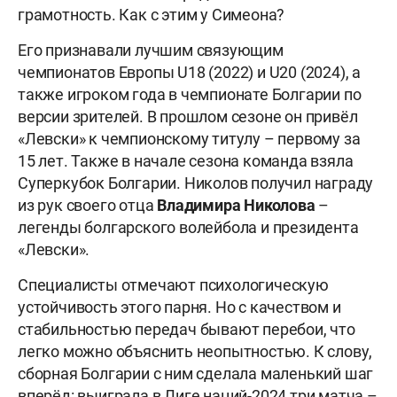
грамотность. Как с этим у Симеона?
Его признавали лучшим связующим
чемпионатов Европы U18 (2022) и U20 (2024), а
также игроком года в чемпионате Болгарии по
версии зрителей. В прошлом сезоне он привёл
«Левски» к чемпионскому титулу – первому за
15 лет. Также в начале сезона команда взяла
Суперкубок Болгарии. Николов получил награду
из рук своего отца
Владимира Николова
–
легенды болгарского волейбола и президента
«Левски».
Специалисты отмечают психологическую
устойчивость этого парня. Но с качеством и
стабильностью передач бывают перебои, что
легко можно объяснить неопытностью. К слову,
сборная Болгарии с ним сделала маленький шаг
вперёд: выиграла в Лиге наций-2024 три матча –