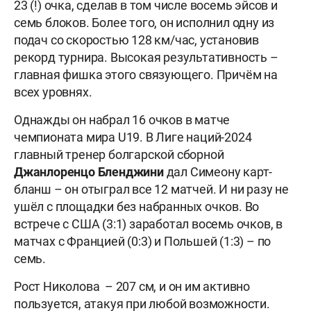
23 (!) очка, сделав в том числе восемь эйсов и
семь блоков. Более того, он исполнил одну из
подач со скоростью 128 км/час, установив
рекорд турнира. Высокая результативность –
главная фишка этого связующего. Причём на
всех уровнях.
Однажды он набрал 16 очков в матче
чемпионата мира U19. В Лиге наций-2024
главный тренер болгарской сборной
Джанлоренцо Бленджини
дал Симеону карт-
бланш – он отыграл все 12 матчей. И ни разу не
ушёл с площадки без набранных очков. Во
встрече с США (3:1) заработал восемь очков, в
матчах с Францией (0:3) и Польшей (1:3) – по
семь.
Рост Николова – 207 см, и он им активно
пользуется, атакуя при любой возможности.