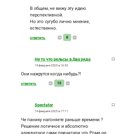
В общем, не вижу эту идею
перспективной.
Но это сугубо лично мнение,
естественно.
8
ответить
Не то что рельсы в Два ряда
19 февраля 2025 в 16:52
Они нажрутся когда нибудь?!
10
ответить
Spectator
19 февраля 2025 в 17:11
Че панику нагоняете раньше времени ?
Решение логичное и абсолютно
адекватное сами причитали что Рома не