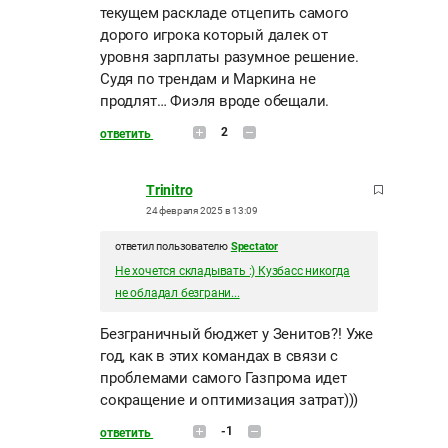
текущем раскладе отцепить самого
дорого игрока который далек от
уровня зарплаты разумное решение.
Судя по трендам и Маркина не
продлят… Фиэля вроде обещали.
2
ответить
Trinitro
24 февраля 2025 в 13:09
ответил пользователю
Spectator
Не хочется складывать :) Кузбасс никогда
не обладал безграни...
Безграничный бюджет у Зенитов?! Уже
год, как в этих командах в связи с
проблемами самого Газпрома идет
сокращение и оптимизация затрат)))
-1
ответить