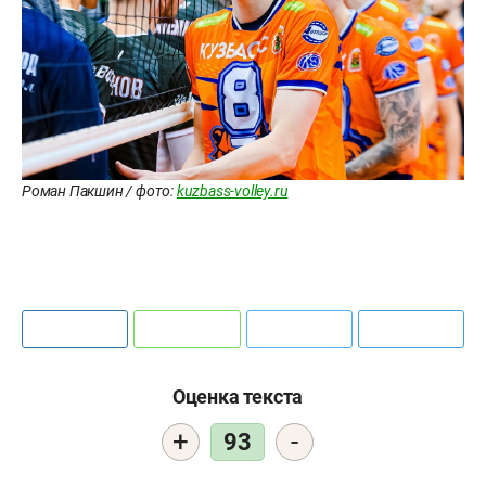
Роман Пакшин / фото:
kuzbass-volley.ru
Оценка текста
+
-
93