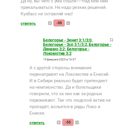
Да ну, вы чего с ума сошли?? Над кем нам
прикалываться. Не надо резких решений.
Кузбасс не оставляй нас!
-50
ответить
Белогорье - Зенит 3:1/3:0,
Белогорье - Зсп 3:1/3:2, Белогорье -
Динамо 3:2; Белогорье -
Локомотив 3:2
19 февраля 2025 в 16:37
А с другой стороны внимание
перенаправят на Локомотив и Енисей.
И в Сибири реально будет претендент
на чемпионство. Да и болельщики
говорили, что за них как за родных
переживают. Так что людской актив не
пропадёт, вольется в ряды Локо и
Енисея.
-55
ответить