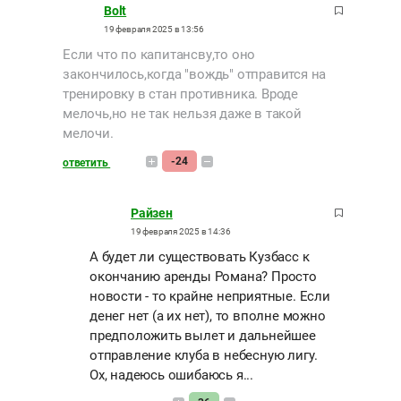
Bolt
19 февраля 2025 в 13:56
Если что по капитансву,то оно
закончилось,когда "вождь" отправится на
тренировку в стан противника. Вроде
мелочь,но не так нельзя даже в такой
мелочи.
-24
ответить
Райзен
19 февраля 2025 в 14:36
А будет ли существовать Кузбасс к
окончанию аренды Романа? Просто
новости - то крайне неприятные. Если
денег нет (а их нет), то вполне можно
предположить вылет и дальнейшее
отправление клуба в небесную лигу.
Ох, надеюсь ошибаюсь я...