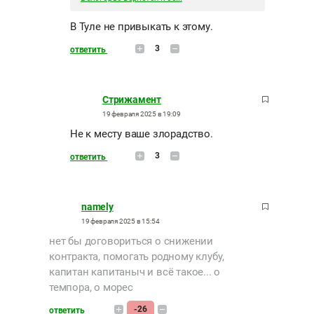
В Туле не привыкать к этому.
3
ответить
Стрижамент
19 февраля 2025 в 19:09
Не к месту ваше злорадство.
3
ответить
namely
19 февраля 2025 в 15:54
нет бы договориться о снижении
контракта, помогать родному клубу,
капитан капитаныч и всё такое... о
темпора, о морес
-26
ответить