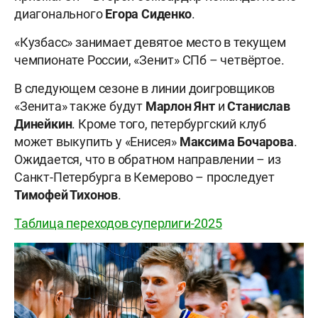
диагонального
Егора Сиденко
.
«Кузбасс» занимает девятое место в текущем
чемпионате России, «Зенит» СПб – четвёртое.
В следующем сезоне в линии доигровщиков
«Зенита» также будут
Марлон Янт
и
Станислав
Динейкин
. Кроме того, петербургский клуб
может выкупить у «Енисея»
Максима
Бочарова
.
Ожидается, что в обратном направлении – из
Санкт-Петербурга в Кемерово – проследует
Тимофей
Тихонов
.
Таблица переходов суперлиги-2025