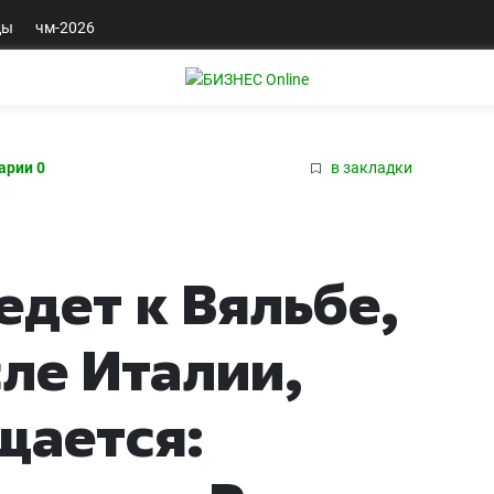
ды
чм-2026
арии 0
в закладки
едет к Вяльбе,
ле Италии,
щается: