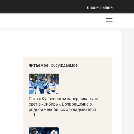
бизнес online
читаемое
обсуждаемое
Сага с Кузнецовым завершилась: он
едет в «Сибирь». Возвращение в
родной Челябинск откладывается
1