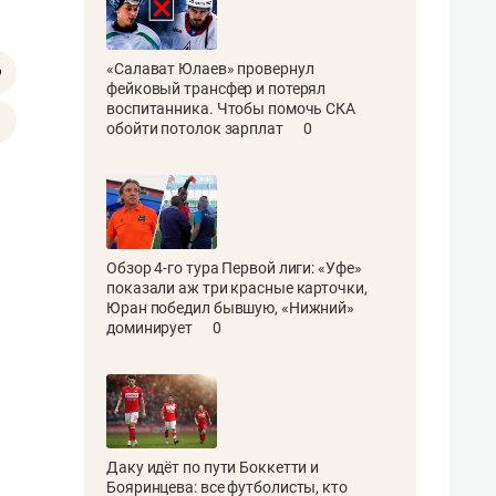
«Салават Юлаев» провернул
фейковый трансфер и потерял
воспитанника. Чтобы помочь СКА
обойти потолок зарплат
0
Обзор 4-го тура Первой лиги: «Уфе»
показали аж три красные карточки,
Юран победил бывшую, «Нижний»
доминирует
0
Даку идёт по пути Боккетти и
Бояринцева: все футболисты, кто