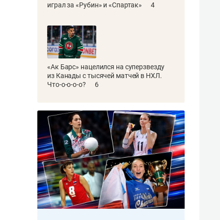
играл за «Рубин» и «Спартак»
4
«Ак Барс» нацелился на суперзвезду
из Канады с тысячей матчей в НХЛ.
Что-о-о-о-о?
6