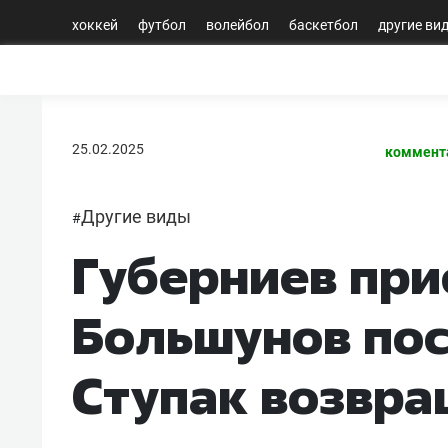
хоккей
футбол
волейбол
баскетбол
другие ви
25.02.2025
коммент
Другие виды
#
Губерниев при
Большунов пос
Ступак возвра