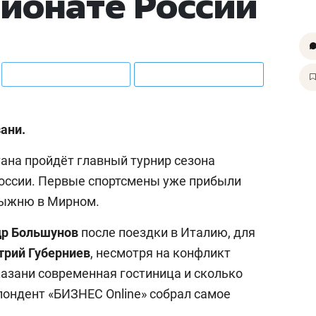
пионате России
ани.
стана пройдёт главный турнир сезона
оссии. Первые спортсмены уже прибыли
лыжню в Мирном.
др
Большунов
после поездки в Италию, для
трий
Губерниев
, несмотря на конфликт
 Казани современная гостиница и сколько
пондент «БИЗНЕС Online» собрал самое