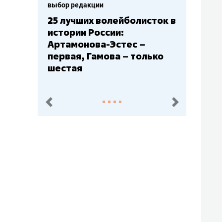
выбор редакции
Бюджеты клубов КХЛ: СКА
– главный мажор, «Ак
Барс» – второй, «Салават
Юлаев» – середняк
пред.
след.