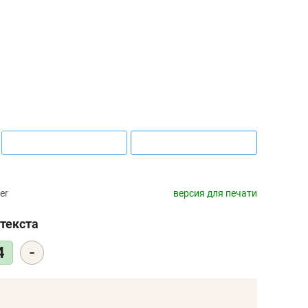
er
версия для печати
текста
-
4