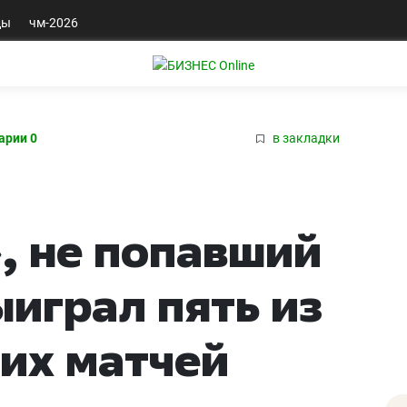
ды
чм-2026
арии 0
в закладки
, не попавший
ыиграл пять из
их матчей