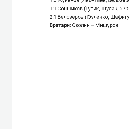
1:0 Жукенов (Леонтьев, Белозёров
1:1 Сошников (Гутик, Шулак, 27:5
2:1 Белозёров (Юзленко, Шафигу
Вратари
: Озолин – Мишуров