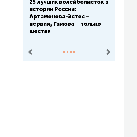
25 лучших волейболисток в
истории России:
Артамонова-Эстес –
первая, Гамова – только
шестая
пред.
след.