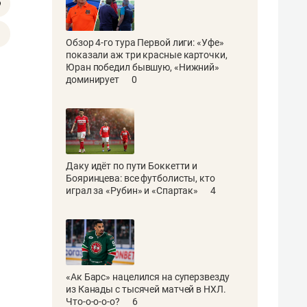
Обзор 4-го тура Первой лиги: «Уфе»
показали аж три красные карточки,
Юран победил бывшую, «Нижний»
доминирует
0
Даку идёт по пути Боккетти и
Бояринцева: все футболисты, кто
играл за «Рубин» и «Спартак»
4
«Ак Барс» нацелился на суперзвезду
из Канады с тысячей матчей в НХЛ.
Что-о-о-о-о?
6