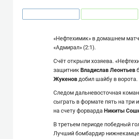
«Нефтехимик» в домашнем матч
«Адмирал» (2:1).
Счёт открыли хозяева. «Нефтех
защитник
Владислав Леонтьев
б
Жукенов
добил шайбу в ворота.
Следом дальневосточная команд
сыграть в формате пять на три 
на счету форварда
Никиты Сош
В третьем периоде победный го
Лучший бомбардир нижнекамцев 