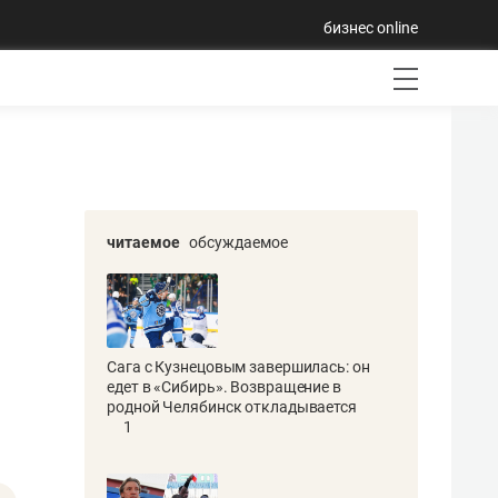
бизнес online
читаемое
обсуждаемое
Сага с Кузнецовым завершилась: он
едет в «Сибирь». Возвращение в
родной Челябинск откладывается
1