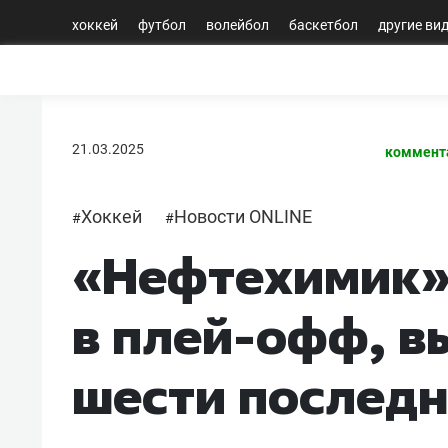
хоккей
футбол
волейбол
баскетбол
другие ви
21.03.2025
коммент
Хоккей
Новости ONLINE
#
#
«Нефтехимик»
в плей-офф, в
шести последн