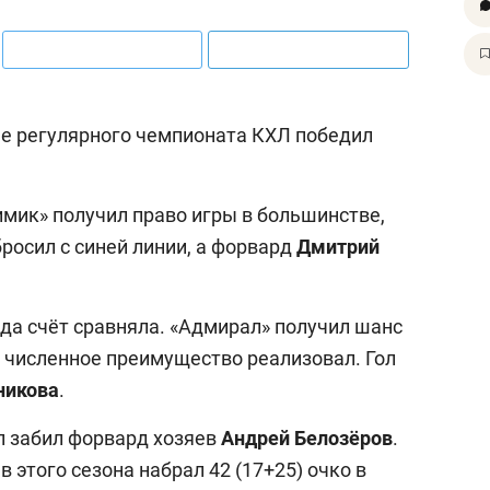
е регулярного чемпионата КХЛ победил
имик» получил право игры в большинстве,
росил с синей линии, а форвард
Дмитрий
а счёт сравняла. «Адмирал» получил шанс
и численное преимущество реализовал. Гол
никова
.
л забил форвард хозяев
Андрей Белозёров
.
этого сезона набрал 42 (17+25) очко в