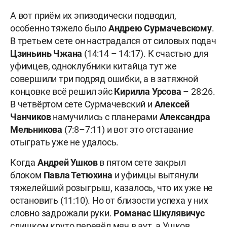
А вот приём их эпизодически подводил,
особенно тяжело было
Андрею Сурмачевскому
.
В третьем сете он настрадался от силовых подач
Цзиньинь Чжана
(14:14 – 14:17). К счастью для
уфимцев, одноклубники китайца тут же
совершили три подряд ошибки, а в затяжной
концовке всё решил эйс
Кирилла Урсова
– 28:26.
В четвёртом сете Сурмачевский и
Алексей
Чанчиков
намучились с планерами
Александра
Мельникова
(7:8–7:11) и вот это отставание
отыграть уже не удалось.
Когда
Андрей Ушков
в пятом сете закрыл
блоком
Павла Тетюхина
и уфимцы вытянули
тяжелейший розыгрыш, казалось, что их уже не
остановить (11:10). Но от близости успеха у них
словно задрожали руки.
Романас Шкулявичус
слишком круто перевёл мяч в аут, а Ушков