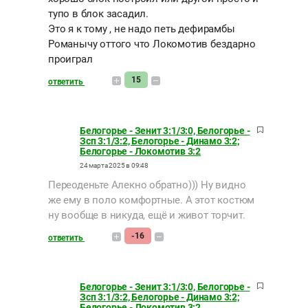
тупо в блок засадил.
Это я к тому , не надо петь дефирамбы
Романычу оттого что Локомотив бездарно
проиграл
15
ответить
Белогорье - Зенит 3:1/3:0, Белогорье -
Зсп 3:1/3:2, Белогорье - Динамо 3:2;
Белогорье - Локомотив 3:2
24 марта 2025 в 09:48
Переоденьте Алекно обратно))) Ну видно
же ему в поло комфортные. А этот костюм
ну вообще в никуда, ещё и живот торчит.
-16
ответить
Белогорье - Зенит 3:1/3:0, Белогорье -
Зсп 3:1/3:2, Белогорье - Динамо 3:2;
Белогорье - Локомотив 3:2