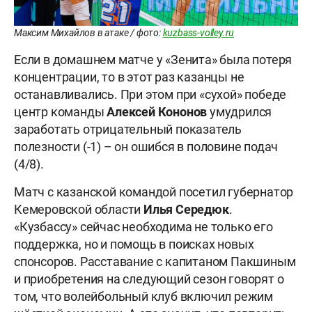
Максим Михайлов в атаке / фото:
kuzbass-volley.ru
Если в домашнем матче у «Зенита» была потеря
концентрации, то в этот раз казанцы не
останавливались. При этом при «сухой» победе
центр команды
Алексей Кононов
умудрился
заработать отрицательный показатель
полезности (-1) – он ошибся в половине подач
(4/8).
Матч с казанской командой посетил губернатор
Кемеровской области
Илья
Середюк
.
«Кузбассу» сейчас необходима не только его
поддержка, но и помощь в поисках новых
спонсоров. Расставание с капитаном Пакшиным
и приобретения на следующий сезон говорят о
том, что волейбольный клуб включил режим