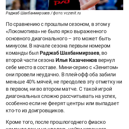
Раджаб Шахбанмирзаев / фото: vczenit.ru
По сравнению с прошлым сезоном, в этом у
«Локомотива» не было ярко выраженного
основного диагонального – это может быть
минусом. В начале сезона первым номером
команды был
Раджаб Шахбанмирзаев
, во
второй части сезона
Илья Казаченков
вернул
себе место в составе. Мини-серию с «Зенитом»
они провели неудачно. В плей-офф оба забили
меньше 40% мячей, не преодолев эту отметку ни
в первом, ни во втором матче. С такой игрой
диагональных сложно рассчитывать на успех,
особенно если не феерят центры или выпадает
кто-то из доигровщиков.
Кроме того, после прошлогоднего фиаско