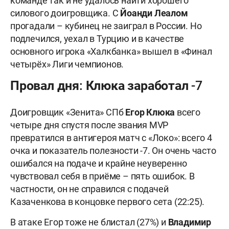
команде так и не удалось найти хорошего
силового доигровщика. С
Йоанди Леалом
прогадали – кубинец не заиграл в России. Но
подлечился, уехал в Турцию и в качестве
основного игрока «Халкбанка» вышел в «Финал
четырёх» Лиги чемпионов.
Провал дня: Клюка заработал -7
Доигровщик «Зенита» СПб
Егор Клюка
всего
четыре дня спустя после звания MVP
превратился в антигероя матч с «Локо»: всего 4
очка и показатель полезности -7. Он очень часто
ошибался на подаче и крайне неуверенно
чувствовал себя в приёме – пять ошибок. В
частности, он не справился с подачей
Казаченкова в концовке первого сета (22:25).
В атаке Егор тоже не блистал (27%) и
Владимир