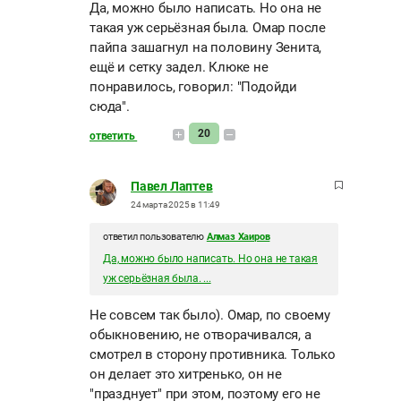
Да, можно было написать. Но она не
такая уж серьёзная была. Омар после
пайпа зашагнул на половину Зенита,
ещё и сетку задел. Клюке не
понравилось, говорил: "Подойди
сюда".
20
ответить
Павел Лаптев
24 марта 2025 в 11:49
ответил пользователю
Алмаз Хаиров
Да, можно было написать. Но она не такая
уж серьёзная была. ...
Не совсем так было). Омар, по своему
обыкновению, не отворачивался, а
смотрел в сторону противника. Только
он делает это хитренько, он не
"празднует" при этом, поэтому его не