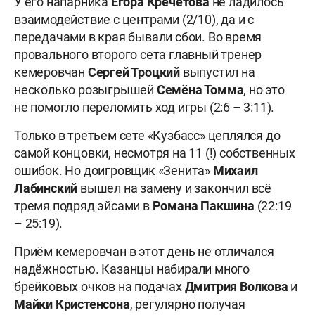
У его напарника
Егора Кречетова
не ладилось
взаимодействие с центрами (2/10), да и с
передачами в края бывали сбои. Во время
провального второго сета главный тренер
кемеровчан
Сергей Троцкий
выпустил на
несколько розыгрышей
Семёна Томма
, но это
не помогло переломить ход игры (2:6 – 3:11).
Только в третьем сете «Кузбасс» цеплялся до
самой концовки, несмотря на 11 (!) собственных
ошибок. Но доигровщик «Зенита»
Михаил
Лабинский
вышел на замену и закончил всё
тремя подряд эйсами в
Романа Пакшина
(22:19
– 25:19).
Приём кемеровчан в этот день не отличался
надёжностью. Казанцы набирали много
брейковых очков на подачах
Дмитрия Волкова
и
Майки Кристенсона
, регулярно получая