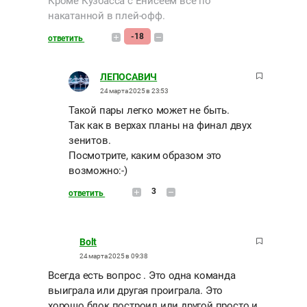
Кроме Кузбасса с Енисеем всё по
накатанной в плей-офф.
-18
ответить
ЛЕПОСАВИЧ
24 марта 2025 в 23:53
Такой пары легко может не быть.
Так как в верхах планы на финал двух
зенитов.
Посмотрите, каким образом это
возможно:-)
3
ответить
Bolt
24 марта 2025 в 09:38
Всегда есть вопрос . Это одна команда
выиграла или другая проиграла. Это
хорошо блок построил или другой просто и