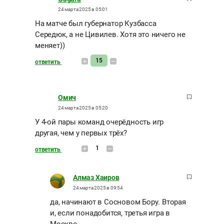
24 марта 2025 в 05:01
На матче был губернатор Кузбасса
Середюк, а не Цивилев. Хотя это ничего не
меняет))
15
ответить
Омич
24 марта 2025 в 05:20
У 4-ой пары команд очерёдность игр
другая, чем у первых трёх?
1
ответить
Алмаз Хаиров
24 марта 2025 в 09:54
да, начинают в Сосновом Бору. Вторая
и, если понадобится, третья игра в