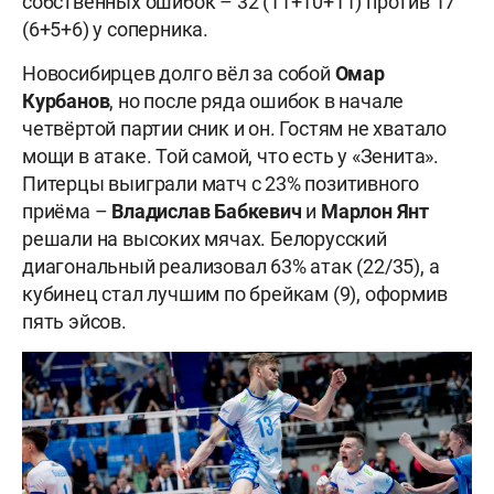
собственных ошибок – 32 (11+10+11) против 17
(6+5+6) у соперника.
Новосибирцев долго вёл за собой
Омар
Курбанов
, но после ряда ошибок в начале
четвёртой партии сник и он. Гостям не хватало
мощи в атаке. Той самой, что есть у «Зенита».
Питерцы выиграли матч с 23% позитивного
приёма –
Владислав Бабкевич
и
Марлон Янт
решали на высоких мячах. Белорусский
диагональный реализовал 63% атак (22/35), а
кубинец стал лучшим по брейкам (9), оформив
пять эйсов.