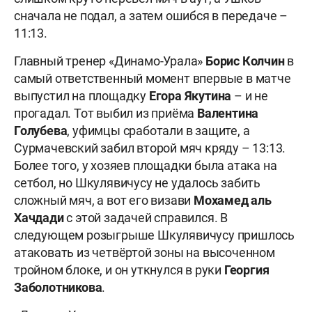
сначала не подал, а затем ошибся в передаче –
11:13.
Главный тренер «Динамо-Урала»
Борис Колчин
в
самый ответственный момент впервые в матче
выпустил на площадку
Егора Якутина
– и не
прогадал. Тот выбил из приёма
Валентина
Голубева
, уфимцы сработали в защите, а
Сурмачевский забил второй мяч кряду – 13:13.
Более того, у хозяев площадки была атака на
сетбол, но Шкулявичусу не удалось забить
сложный мяч, а вот его визави
Мохамед аль
Хачдади
с этой задачей справился. В
следующем розыгрыше Шкулявичусу пришлось
атаковать из четвёртой зоны на высоченном
тройном блоке, и он уткнулся в руки
Георгия
Заболотникова
.