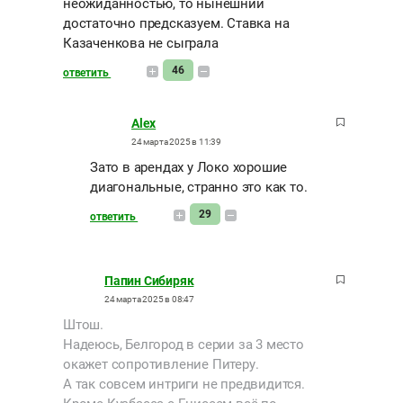
неожиданностью, то нынешний
достаточно предсказуем. Ставка на
Казаченкова не сыграла
46
ответить
Alex
24 марта 2025 в 11:39
Зато в арендах у Локо хорошие
диагональные, странно это как то.
29
ответить
Папин Сибиряк
24 марта 2025 в 08:47
Штош.
Надеюсь, Белгород в серии за 3 место
окажет сопротивление Питеру.
А так совсем интриги не предвидится.