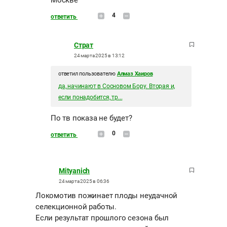
Москве
4
ответить
Страт
24 марта 2025 в 13:12
ответил пользователю
Алмаз Хаиров
да, начинают в Сосновом Бору. Вторая и,
если понадобится, тр...
По тв показа не будет?
0
ответить
Mityanich
24 марта 2025 в 06:36
Локомотив пожинает плоды неудачной
селекционной работы.
Если результат прошлого сезона был