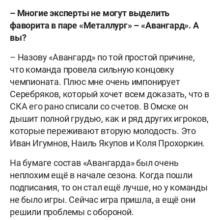
–
Многие
эксперты
не
могут
выделить
фаворита
в
паре
«Металлург»
–
«Авангард»
.
А
вы
?
– Назову «Авангард» по той простой причине,
что команда провела сильную концовку
чемпионата. Плюс мне очень импонирует
Серебряков, который хочет всем доказать, что в
СКА его рано списали со счетов. В Омске он
дышит полной грудью, как и ряд других игроков,
которые переживают вторую молодость. Это
Иван Игумнов, Наиль Якупов и Коля Прохоркин.
На бумаге состав «Авангарда» был очень
неплохим ещё в начале сезона. Когда пошли
подписания, то он стал ещё лучше, но у команды
не было игры. Сейчас игра пришла, а ещё они
решили проблемы с обороной.