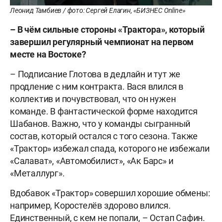
Леонид Тамбиев / фото: Сергей Елагин, «БИЗНЕС Online»
–
В
чём
сильные
стороны
«Трактора»
,
который
завершил
регулярный
чемпионат
на
первом
месте
на
Востоке
?
– Подписание Глотова в дедлайн и тут же
продление с ним контракта. Вася влился в
коллектив и почувствовал, что он нужен
команде. В фантастической форме находится
Шабанов. Важно, что у команды сыгранный
состав, который остался с того сезона. Также
«Трактор» избежал спада, которого не избежали
«Салават», «Автомобилист», «Ак Барс» и
«Металлург».
Вдобавок «Трактор» совершил хорошие обмены:
например, Коростелёв здорово влился.
Единственный, с кем не попали, – Остап Сафин.