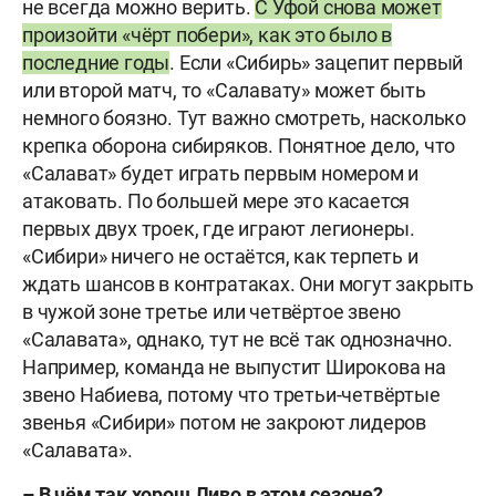
не всегда можно верить.
С Уфой снова может
произойти «чёрт побери», как это было в
последние годы
. Если «Сибирь» зацепит первый
или второй матч, то «Салавату» может быть
немного боязно. Тут важно смотреть, насколько
крепка оборона сибиряков. Понятное дело, что
«Салават» будет играть первым номером и
атаковать. По большей мере это касается
первых двух троек, где играют легионеры.
«Сибири» ничего не остаётся, как терпеть и
ждать шансов в контратаках. Они могут закрыть
в чужой зоне третье или четвёртое звено
«Салавата», однако, тут не всё так однозначно.
Например, команда не выпустит Широкова на
звено Набиева, потому что третьи-четвёртые
звенья «Сибири» потом не закроют лидеров
«Салавата».
–
В
чём
так
хорош
Ливо
в
этом
сезоне
?