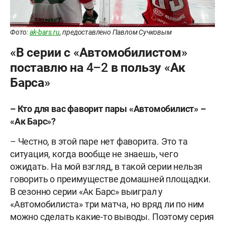
Фото:
ak-bars.ru
, предоставлено Павлом Сучковым
«В серии с «Автомобилистом»
поставлю на 4–2 в пользу «Ак
Барса»
–
Кто
для
вас
фаворит
пары
«Автомобилист»
–
«Ак
Барс»
?
– Честно, в этой паре нет фаворита. Это та
ситуация, когда вообще не знаешь, чего
ожидать. На мой взгляд, в такой серии нельзя
говорить о преимуществе домашней площадки.
В сезонно серии «Ак Барс» выиграл у
«Автомобилиста» три матча, но вряд ли по ним
можно сделать какие-то выводы. Поэтому серия