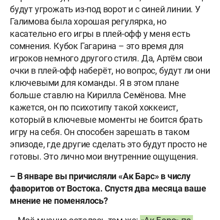
будут угрожать из-под ворот и с синей линии. У
Галимова была хорошая регулярка, но
касательно его игры в плей-офф у меня есть
сомнения. Кубок Гагарина – это время для
игроков немного другого стиля. Да, Артём свои
очки в плей-офф наберёт, но вопрос, будут ли они
ключевыми для команды. Я в этом плане
больше ставлю на Кирилла Семёнова. Мне
кажется, он по психотипу такой хоккеист,
который в ключевые моменты не боится брать
игру на себя. Он способен зарешать в таком
эпизоде, где другие сделать это будут просто не
готовы. Это лично мои внутренние ощущения.
–
В
январе
вы
причисляли
«Ак
Барс»
в
числу
фаворитов
от
Востока
.
Спустя
два
месяца
ваше
мнение
не
поменялось
?