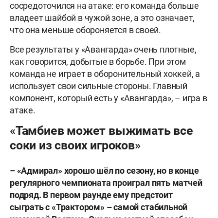
сосредоточился на атаке: его команда больше
владеет шайбой в чужой зоне, а это означает,
что она меньше обороняется в своей.
Все результаты у «Авангарда» очень плотные,
как говорится, добытые в борьбе. При этом
команда не играет в оборонительный хоккей, а
использует свои сильные стороны. Главный
компонент, который есть у «Авангарда», – игра в
атаке.
«Тамбиев может выжимать все
соки из своих игроков»
–
«Адмирал»
хорошо
шёл
по
сезону
,
но
в
конце
регулярного
чемпионата
проиграл
пять
матчей
подряд
.
В
первом
раунде
ему
предстоит
сыграть
с
«Трактором»
–
самой
стабильной