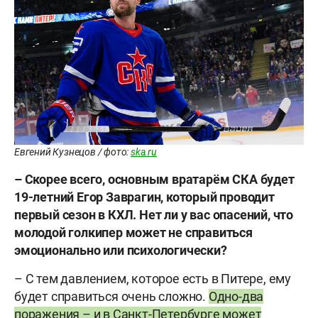
Евгений Кузнецов / фото:
ska.ru
–
Скорее
всего
,
основным
вратарём
СКА
будет
19-
летний
Егор
Заврагин
,
который
проводит
первый
сезон
в
КХЛ
.
Нет
ли
у
вас
опасений
,
что
молодой
голкипер
может
не
справиться
эмоционально
или
психологически
?
– С тем давлением, которое есть в Питере, ему
будет справиться очень сложно.
Одно-два
поражения – и в Санкт-Петербурге может