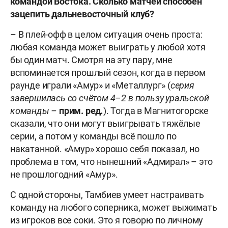
командой
Востока
.
Сколько
матчей
способен
зацепить
дальневосточный
клуб
?
– В плей-офф в целом ситуация очень проста:
любая команда может выиграть у любой хотя
бы один матч. Смотря на эту пару, мне
вспоминается прошлый сезон, когда в первом
раунде играли «Амур» и «Металлург» (
серия
завершилась
со
счётом
4
–
2
в
пользу
уральской
команды
–
прим
.
ред
.
). Тогда в Магнитогорске
сказали, что они могут выигрывать тяжёлые
серии, а потом у команды всё пошло по
накатанной. «Амур» хорошо себя показал, но
проблема в том, что нынешний «Адмирал» – это
не прошлогодний «Амур».
С одной стороны, Тамбиев умеет настраивать
команду на любого соперника, может выжимать
из игроков все соки. Это я говорю по личному