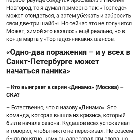
Новгород, то я думал примерно так: «Торпедо»
может отсидеться, а затем убежать и забросить
свои две-три шайбы. Но сейчас это не получится.
Может, зимой это казалось ещё реально, но в
конце марта у «Торпедо» никаких шансов.
«Одно-два поражения – и у всех в
Санкт-Петербурге может
начаться паника»
–
Кто
выиграет
в
серии
«Динамо»
(
Москва
)
–
СКА
?
– Естественно, что я назову «Динамо». Это
команда, которая вышла из кризиса, который
был в начале сезона. Кудашов всех успокаивал
и говорил, чтобы никто не переживал. Не совсем
было понятно, кому он адресовал эти слова, но