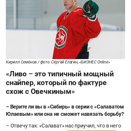
Кирилл Семёнов / фото: Сергей Елагин, «БИЗНЕС Online»
«Ливо – это типичный мощный
снайпер, который по фактуре
схож с Овечкиным»
–
Верите
ли
вы
в
«Сибирь»
в
серии
с
«Салаватом
Юлаевым»
или
она
не
сможет
навязать
борьбу
?
– Отвечу так: «Салават» нас приучил, что в него