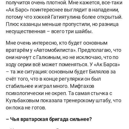
получится очень плотной. Мне кажется, все-таки
«Ак Барс» поинтереснее выглядит в нападении,
потому что хоккей Гатиятулина более открытый.
Плюс казанцы меньше пропустили, но разница
несущественная – всего три шайбы.
Мне очень интересно, кто будет основным
вратарём у «Автомобилиста». Предполагаю, что
они начнут с Галкиным, но не исключаю, что по
ходу серии всё может поменяться. У «Ак Барса»
– та же ситуация: основным будет Билялов за
счёт того, что в конце регулярки он был
стабильнее и играл много. Мифтахов
психологически не окреп. Та самая стычка с
Кульбаковым показала тренерскому штабу, что
он пока не готов.
–
Чья
вратарская
бригада
сильнее
?