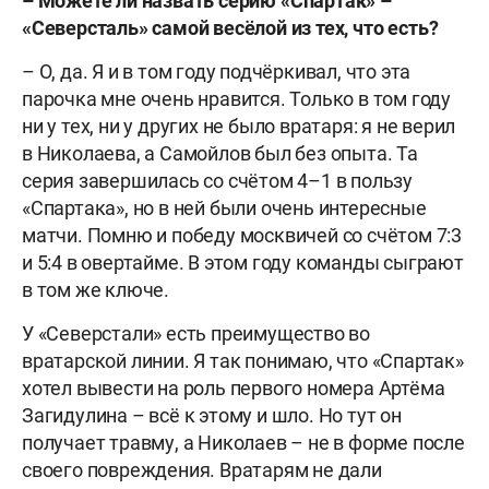
–
Можете
ли
назвать
серию
«Спартак»
–
«Северсталь»
самой
весёлой
из
тех
,
что
есть
?
– О, да. Я и в том году подчёркивал, что эта
парочка мне очень нравится. Только в том году
ни у тех, ни у других не было вратаря: я не верил
в Николаева, а Самойлов был без опыта. Та
серия завершилась со счётом 4–1 в пользу
«Спартака», но в ней были очень интересные
матчи. Помню и победу москвичей со счётом 7:3
и 5:4 в овертайме. В этом году команды сыграют
в том же ключе.
У «Северстали» есть преимущество во
вратарской линии. Я так понимаю, что «Спартак»
хотел вывести на роль первого номера Артёма
Загидулина – всё к этому и шло. Но тут он
получает травму, а Николаев – не в форме после
своего повреждения. Вратарям не дали