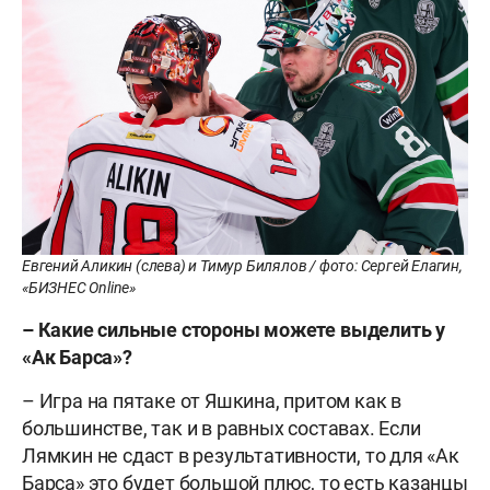
Евгений Аликин (слева) и Тимур Билялов / фото: Сергей Елагин,
«БИЗНЕС Online»
–
Какие
сильные
стороны
можете
выделить
у
«Ак
Барса»
?
– Игра на пятаке от Яшкина, притом как в
большинстве, так и в равных составах. Если
Лямкин не сдаст в результативности, то для «Ак
Барса» это будет большой плюс, то есть казанцы