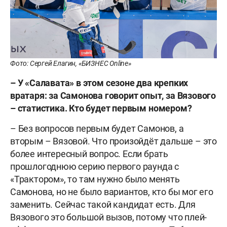
Фото: Сергей Елагин, «БИЗНЕС Online»
–
У
«Салавата»
в
этом
сезоне
два
крепких
вратаря
:
за
Самонова
говорит
опыт
,
за
Вязового
–
статистика
.
Кто
будет
первым
номером
?
– Без вопросов первым будет Самонов, а
вторым – Вязовой. Что произойдёт дальше – это
более интересный вопрос. Если брать
прошлогоднюю серию первого раунда с
«Трактором», то там нужно было менять
Самонова, но не было вариантов, кто бы мог его
заменить. Сейчас такой кандидат есть. Для
Вязового это большой вызов, потому что плей-