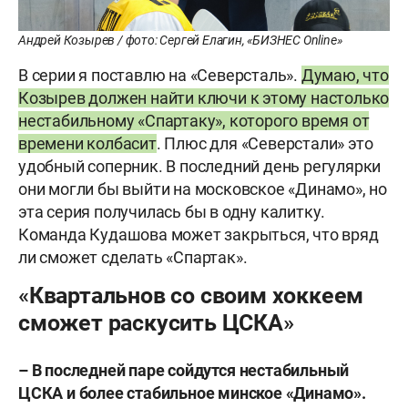
Андрей Козырев / фото: Сергей Елагин, «БИЗНЕС Online»
В серии я поставлю на «Северсталь».
Думаю, что
Козырев должен найти ключи к этому настолько
нестабильному «Спартаку», которого время от
времени колбасит
. Плюс для «Северстали» это
удобный соперник. В последний день регулярки
они могли бы выйти на московское «Динамо», но
эта серия получилась бы в одну калитку.
Команда Кудашова может закрыться, что вряд
ли сможет сделать «Спартак».
«Квартальнов со своим хоккеем
сможет раскусить ЦСКА»
–
В
последней
паре
сойдутся
нестабильный
ЦСКА
и
более
стабильное
минское
«Динамо»
.