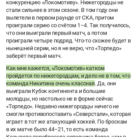
конкуренцию «Локомотиву». Нижегородцы не
стали сильнее в этом сезоне. В том году они
вылетели в первом раунде от СКА, притом
проиграли серию со счётом 1–4. Так получилось,
что они выиграли первый матч, а потом
проиграли четыре подряд. Что-то схожее будет в
нынешней серии, но я не верю, что «Торпедо»
заберёт первый матч.
Как мне кажется, «Локомотив» катком
пройдется по нижегородцам, и дело не в том, что
команда Никитина очень классная
. Да, они
выиграли Кубок континента и большие
молодцы, но настолько не в форме сейчас
«Торпедо». Недавно нижегородцы ничего не
смогли противопоставить «Северстали», которая
играет в тот же атакующий хоккей. По броскам
в их матче было 44–21, то есть команда
Козырева перебросала соперника более, чем в