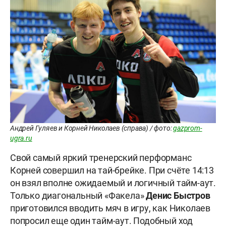
Андрей Гуляев и Корней Николаев (справа) / фото:
gazprom-
ugra.ru
Свой самый яркий тренерский перформанс
Корней совершил на тай-брейке. При счёте 14:13
он взял вполне ожидаемый и логичный тайм-аут.
Только диагональный «Факела»
Денис Быстров
приготовился вводить мяч в игру, как Николаев
попросил еще один тайм-аут. Подобный ход