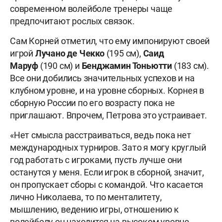
современном волейболе тренеры чаще
предпочитают рослых связок.
Сам Корней отметил, что ему импонируют своей
игрой
Лучано де Чекко
(195 см),
Саид
Маруф
(190 см) и
Бенджамин Тоньютти
(183 см).
Все они добились значительных успехов и на
клубном уровне, и на уровне сборных. Корнея в
сборную России по его возрасту пока не
приглашают. Впрочем, Петрова это устраивает.
«Нет смысла расстраиваться, ведь пока нет
международных турниров. Зато я могу круглый
год работать с игроками, пусть лучше они
останутся у меня. Если игрок в сборной, значит,
он пропускает сборы с командой. Что касается
лично Николаева, то по менталитету,
мышлению, ведению игры, отношению к
волейболу он находится на высоком уровне.