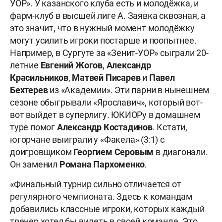
УОР». У казанского клуба есть и молодёжка, и
фарм-клуб в высшей лиге А. Заявка сквозная, а
это значит, что в нужный момент молодёжку
могут усилить игроки постарше и поопытнее.
Например, в Сургуте за «Зенит-УОР» сыграли 20-
летние
Евгений Жогов
,
Александр
Красильников
,
Матвей Писарев
и
Павел
Бехтерев
из «Академии». Эти парни в нынешнем
сезоне обыгрывали «Ярославич», который вот-
вот выйдет в суперлигу. ЮКИОРу в домашнем
туре помог
Александр
Костадинов
. Кстати,
югорчане выиграли у «Факела» (3:1) с
доигровщиком
Георгием Серовым
в диагонали.
Он заменил
Романа Пархоменко
.
«Финальный турнир сильно отличается от
регулярного чемпионата. Здесь к командам
добавились классные игроки, которых каждый
тренер хотел бы видеть в своей команде. Это