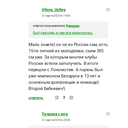
Vitsya_Volley
31 марта 2025 в 19:50
ответил пользователю
Ромашка
Был уже один, и чем все закончилось.
Мало знаете) он не из России сам, есть
15-ти летний из молодёжки, съем 355
см уже. За которым многие клубы
России хотели заполучить. В итоге
перешли с Локомотив. А парень был
уже чемпионом Беларуси в 13 лет и
основным доигровщик в команде)
Второй Бабкевич!)
2
ответить
Тачанка с юга
31 марта 2025 в 20:06