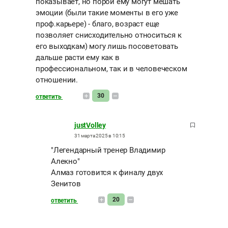
показывает, но порой ему могут мешать
эмоции (были такие моменты в его уже
проф.карьере) - благо, возраст еще
позволяет снисходительно относиться к
его выходкам) могу лишь посоветовать
дальше расти ему как в
профессиональном, так и в человеческом
отношении.
30
ответить
justVolley
31 марта 2025 в 10:15
"Легендарный тренер Владимир
Алекно"
Алмаз готовится к финалу двух
Зенитов
20
ответить