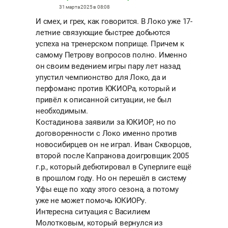
31 марта 2025 в 08:08
И смех, и грех, как говорится. В Локо уже 17-
летние связующие быстрее добьются
успеха на тренерском поприще. Причем к
самому Петрову вопросов полно. Именно
он своим ведением игры пару лет назад
упустил чемпионство для Локо, да и
перфоманс против ЮКИОРа, который и
привёл к описанной ситуации, не был
необходимым.
Костадинова заявили за ЮКИОР, но по
договоренности с Локо именно против
новосибирцев он не играл. Иван Скворцов,
второй после Капранова доигровщик 2005
г.р., который дебютировал в Суперлиге ещё
в прошлом году. Но он перешёл в систему
Уфы еще по ходу этого сезона, а потому
уже не может помочь ЮКИОРу.
Интересна ситуация с Василием
Молотковым, который вернулся из