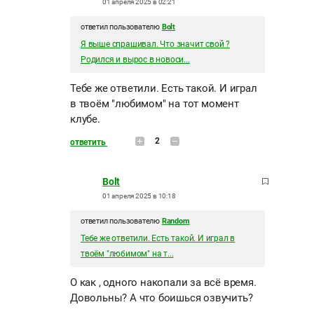
01 апреля 2025 в 02:21
ответил пользователю
Bolt
Я выше спрашивал. Что значит свой ?
Родился и вырос в новоси...
Тебе же ответили. Есть такой. И играл
в твоём "любимом" на тот момент
клубе.
2
ответить
Bolt
01 апреля 2025 в 10:18
ответил пользователю
Random
Тебе же ответили. Есть такой. И играл в
твоём "любимом" на т...
О как , одного накопали за всё время.
Довольны? А что боишься озвучить?