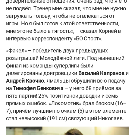
доверительные отношения. Очень рад, что я его
не подвёл. Тренер мне сказал, что мне не нужно
загружать голову, чтобы не отвлекаться от
игры. Но я был готов к этой ответственности,
мне это не было в тягость», – сказал Корней в
интервью корреспонденту «БО Спорт».
«Факел» – победитель двух предыдущих
розыгрышей Молодёжной лиги. Под нынешний
финал из команды суперлиги были
делегированы доигровщики
Василий Капранов
и
Андрей Квочко
. Ямальцы обрушили всю подачу
на
Тимофея Бенковича
– у него 68 приёмов за
пять партий! 25% позитивной доводки и семь
прямых ошибок. «Локомотив» брал блоком (16–
7), причём лучшим по очкам (5) в этом элементе
стал невысокий (191 см) связующий Николаев.