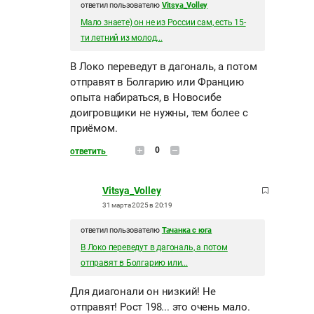
ответил пользователю
Vitsya_Volley
Мало знаете) он не из России сам, есть 15-
ти летний из молод...
В Локо переведут в дагональ, а потом
отправят в Болгарию или Францию
опыта набираться, в Новосибе
доигровщики не нужны, тем более с
приёмом.
0
ответить
Vitsya_Volley
31 марта 2025 в 20:19
ответил пользователю
Тачанка с юга
В Локо переведут в дагональ, а потом
отправят в Болгарию или...
Для диагонали он низкий! Не
отправят! Рост 198... это очень мало.