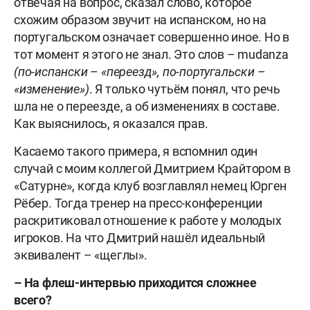
отвечая на вопрос, сказал слово, которое
схожим образом звучит на испанском, но на
португальском означает совершенно иное. Но в
тот момент я этого не знал. Это слов – mudanza
(по-испански – «переезд», по-португальски –
«изменение»)
. Я только чутьём понял, что речь
шла не о переезде, а об изменениях в составе.
Как выяснилось, я оказался прав.
Касаемо такого примера, я вспомнил один
случай с моим коллегой Дмитрием Крайтором в
«Сатурне», когда клуб возглавлял немец Юрген
Рёбер. Тогда тренер на пресс-конференции
раскритиковал отношение к работе у молодых
игроков. На что Дмитрий нашёл идеальный
эквивалент – «щеглы».
– На флеш-интервью приходится сложнее
всего?