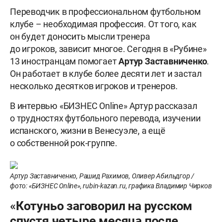
Переводчик в профессиональном футбольном
клубе – необходимая профессия. От того, как
он будет доносить мысли тренера
до игроков, зависит многое. Сегодня в «Рубине»
13 иностранцам помогает
Артур
Заставниченко
.
Он работает в клубе более десяти лет и застал
несколько десятков игроков и тренеров.
В интервью «БИЗНЕС Online» Артур рассказал
о трудностях футбольного перевода, изучении
испанского, жизни в Венесуэле, а ещё
о собственной рок-группе.
Артур Заставниченко, Рашид Рахимов, Оливер Абильдгор /
фото: «БИЗНЕС Online», rubin-kazan.ru, графика Владимир Чирков
«Котуньо заговорил на русском
спустя четыре месяца после