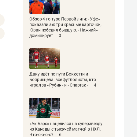
Обзор 4-го тура Первой лиги: «Уфе»
показали аж три красные карточки,
Юран победил бывшую, «Нижний»
доминирует
0
Даку идёт по пути Боккетти и
Бояринцева: все футболисты, кто
играл за «Рубин» и «Спартак»
4
«Ак Барс» нацелился на суперзвезду
из Канады с тысячей матчей в НХЛ.
Что-о-о-о-о?
6