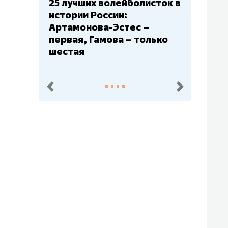
25 лучших волейболисток в
истории России:
Артамонова-Эстес –
первая, Гамова – только
шестая
пред.
след.