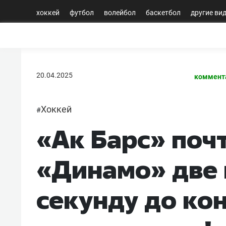
хоккей
футбол
волейбол
баскетбол
другие ви
20.04.2025
коммент
Хоккей
#
«Ак Барс» поч
«Динамо» две 
секунду до ко