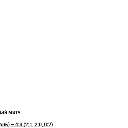
ты
й
матч
ань) –
4
:3
(2:1, 2:0,
0:2
)