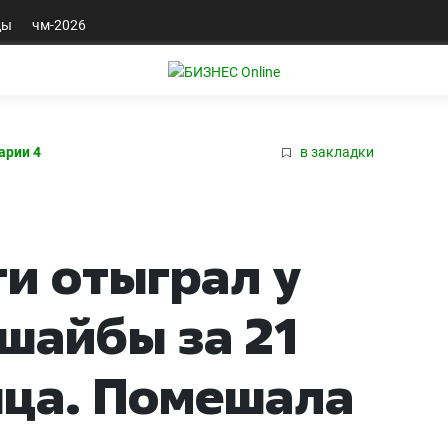
ды
чм-2026
арии 4
в закладки
ти отыграл у
шайбы за 21
нца. Помешала