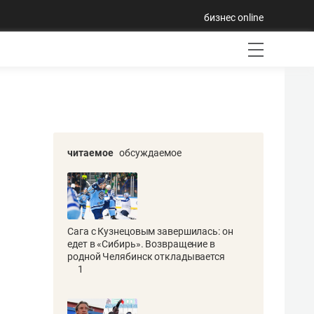
бизнес online
читаемое
обсуждаемое
Сага с Кузнецовым завершилась: он
едет в «Сибирь». Возвращение в
родной Челябинск откладывается
1