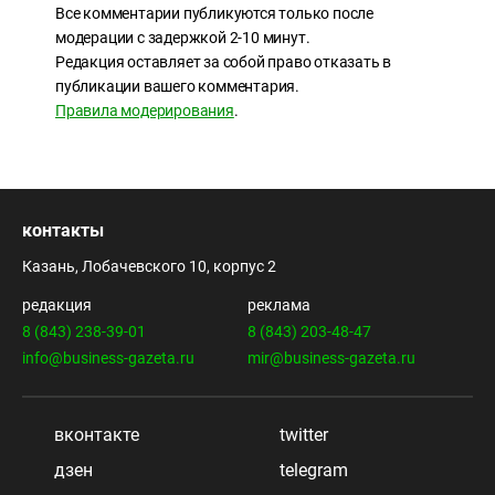
Все комментарии публикуются только после
модерации с задержкой 2-10 минут.
Редакция оставляет за собой право отказать в
публикации вашего комментария.
Правила модерирования
.
контакты
Казань, Лобачевского 10, корпус 2
редакция
реклама
8 (843) 238-39-01
8 (843) 203-48-47
info@business-gazeta.ru
mir@business-gazeta.ru
вконтакте
twitter
дзен
telegram