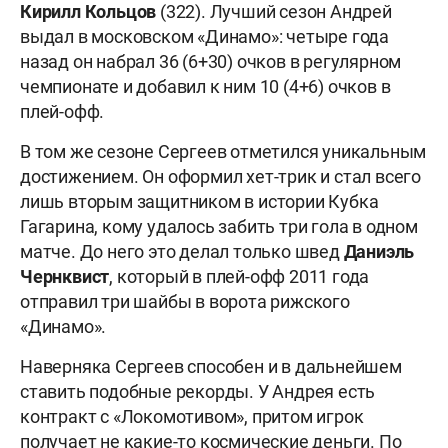
Кирилл Кольцов
(322). Лучший сезон Андрей
выдал в московском «Динамо»: четыре года
назад он набрал 36 (6+30) очков в регулярном
чемпионате и добавил к ним 10 (4+6) очков в
плей-офф.
В том же сезоне Сергеев отметился уникальным
достижением. Он оформил хет-трик и стал всего
лишь вторым защитником в истории Кубка
Гагарина, кому удалось забить три гола в одном
матче. До него это делал только швед
Даниэль
Чернквист
, который в плей-офф 2011 года
отправил три шайбы в ворота рижского
«Динамо».
Наверняка Сергеев способен и в дальнейшем
ставить подобные рекорды. У Андрея есть
контракт с «Локомотивом», притом игрок
получает не какие-то космические деньги. По