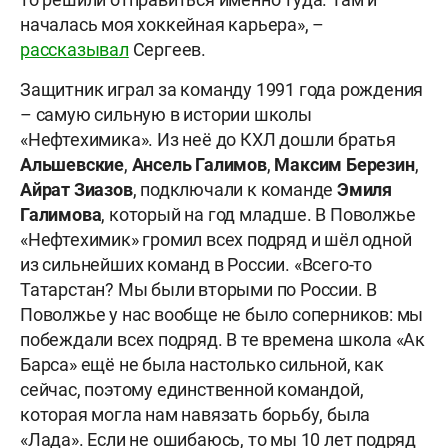
началась моя хоккейная карьера», –
рассказывал
Сергеев.
Защитник играл за команду 1991 года рождения
– самую сильную в истории школы
«Нефтехимика». Из неё до КХЛ дошли братья
Альшевские
,
Ансель Галимов
,
Максим Березин
,
Айрат Зиазов
, подключали к команде
Эмиля
Галимова
, который на год младше. В Поволжье
«Нефтехимик» громил всех подряд и шёл одной
из сильнейших команд в России. «Всего-то
Татарстан? Мы были вторыми по России. В
Поволжье у нас вообще не было соперников: мы
побеждали всех подряд. В те времена школа «Ак
Барса» ещё не была настолько сильной, как
сейчас, поэтому единственной командой,
которая могла нам навязать борьбу, была
«Лада». Если не ошибаюсь, то мы 10 лет подряд