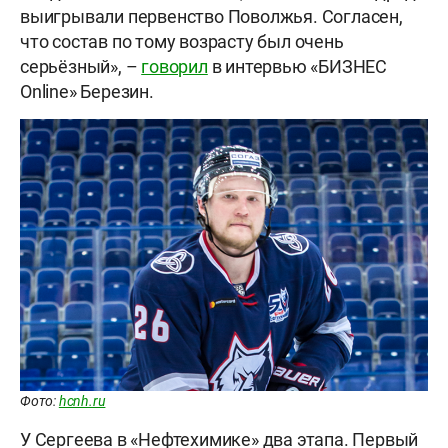
выигрывали первенство Поволжья. Согласен,
что состав по тому возрасту был очень
серьёзный», –
говорил
в интервью «БИЗНЕС
Online» Березин.
Фото:
hcnh.ru
У Сергеева в «Нефтехимике» два этапа. Первый