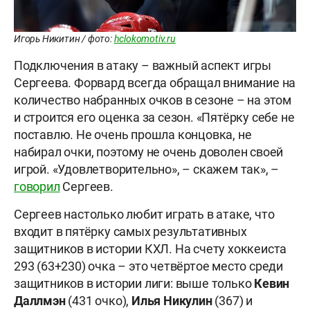
Игорь Никитин / фото:
hclokomotiv.ru
Подключения в атаку – важный аспект игры
Сергеева. Форвард всегда обращал внимание на
количество набранных очков в сезоне – на этом
и строится его оценка за сезон. «Пятёрку себе не
поставлю. Не очень прошла концовка, не
набирал очки, поэтому не очень доволен своей
игрой. «Удовлетворительно», – скажем так», –
говорил
Сергеев.
Сергеев настолько любит играть в атаке, что
входит в пятёрку самых результативных
защитников в истории КХЛ. На счету хоккеиста
293 (63+230) очка – это четвёртое место среди
защитников в истории лиги: выше только
Кевин
Даллмэн
(431 очко),
Илья Никулин
(367) и