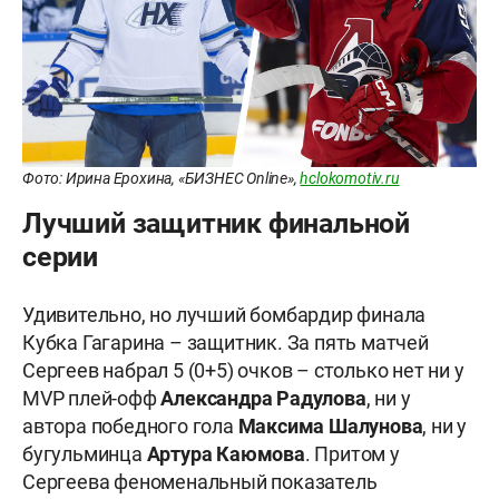
Фото: Ирина Ерохина, «БИЗНЕС Online»,
hclokomotiv.ru
Лучший защитник финальной
серии
Удивительно, но лучший бомбардир финала
Кубка Гагарина – защитник. За пять матчей
Сергеев набрал 5 (0+5) очков – столько нет ни у
MVP плей-офф
Александра Радулова
, ни у
автора победного гола
Максима Шалунова
, ни у
бугульминца
Артура Каюмова
. Притом у
Сергеева феноменальный показатель