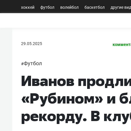
хоккей
футбол
волейбол
баскетбол
другие ви
29.05.2025
коммент
Футбол
#
Иванов продли
«Рубином» и б
рекорду. В кл