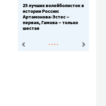
Бюджеты клубов КХЛ: СКА
– главный мажор, «Ак
Барс» – второй, «Салават
Юлаев» – середняк
пред.
след.