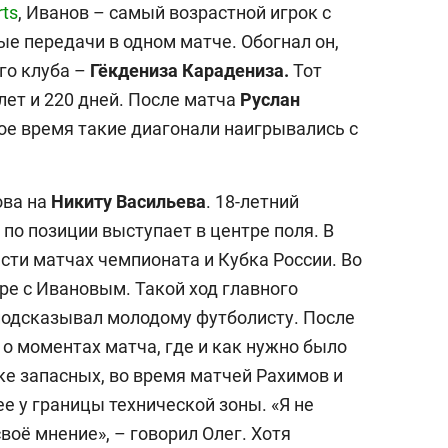
rts
, Иванов – самый возрастной игрок с
ые передачи в одном матче. Обогнал он,
ого клуба –
Гёкдениза Карадениза.
Тот
лет и 220 дней. После матча
Руслан
ое время такие диагонали наигрывались с
ова на
Никиту Васильева
. 18-летний
по позиции выступает в центре поля. В
сти матчах чемпионата и Кубка России. Во
аре с Ивановым. Такой ход главного
подсказывал молодому футболисту. После
 о моментах матча, где и как нужно было
ке запасных, во время матчей Рахимов и
 у границы технической зоны. «Я не
воё мнение», – говорил Олег. Хотя