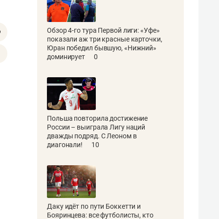
Обзор 4-го тура Первой лиги: «Уфе»
показали аж три красные карточки,
Юран победил бывшую, «Нижний»
доминирует
0
Польша повторила достижение
России – выиграла Лигу наций
дважды подряд. С Леоном в
диагонали!
10
Даку идёт по пути Боккетти и
Бояринцева: все футболисты, кто