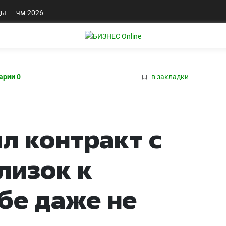
ды
чм-2026
арии 0
в закладки
л контракт с
лизок к
убе даже не