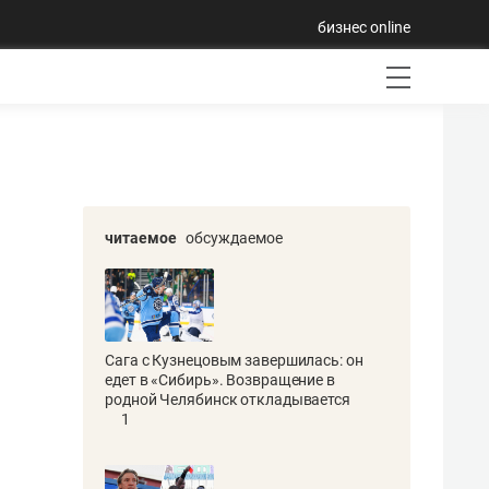
бизнес online
читаемое
обсуждаемое
Сага с Кузнецовым завершилась: он
едет в «Сибирь». Возвращение в
родной Челябинск откладывается
1