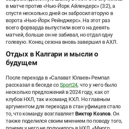
в матче против «Нью-Йорк Айлендерс» (3:2), а
спустя несколько дней он забросил вторую в
ворота «Нью-Йорк Рейнджерс». На этот раз
всего форварда выпустили всего на девять
матчей, больше он не забивал, но отдал одну
голевую. Конец сезона вновь завершил в АХЛ.
Отдых в Калгари и мысли о
будущем
После перехода в «Салават Юлаев» Ремпал
рассказал в беседе со
Sport24
, что у него было
несколько предложений в 2024 году, как от
клубов НХЛ, так и команд КХЛ. Но главным
аргументом для перехода в стан уфимцев стало
то, что команду возглавляет
Виктор
Козлов
. Он
также поделился своим мнением по поводу того,
почему у него не получилось в НХЛ. «Много