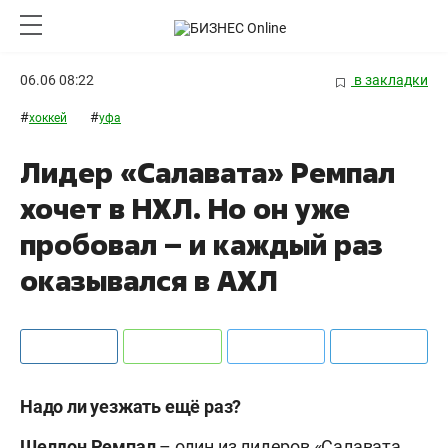
06.06 08:22
в закладки
#
#
хоккей
уфа
Лидер «Салавата» Ремпал
хочет в НХЛ. Но он уже
пробовал – и каждый раз
оказывался в АХЛ
Надо ли уезжать ещё раз?
Шелдон Ремпал
– один из лидеров «Салавата