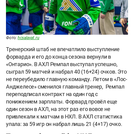
Фото:
hcsalavat.ru
Тренерский штаб не впечатлило выступление
форварда и его до конца сезона вернули в
«Онтарио». В АХЛ Ремпал выступал успешно,
сыграл 59 матчей и набрал 40 (16+24) очков. Это
не переубедило главную команду. Летом в «Лос-
Анджелесе» сменился главный тренер, Ремпал
переподписал контракт на один год с
понижением зарплаты. Форвард провёл еще
один сезон в АХЛ, на этот раз его вовсе не
привлекали к матчам в НХЛ. В АХЛ статистика
упала: за 59 игр он набрал лишь 21 (4+17) очко.