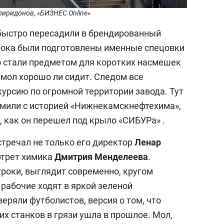
пиридонов, «БИЗНЕС Online»
быстро пересадили в брендированный
грока были подготовлены именные спецовки
но стали предметом для коротких насмешек
 мол хорошо ли сидит. Следом все
урсию по огромной территории завода. Тут
омили с историей «Нижнекамскнефтехима»,
, как он перешел под крыло «СИБУРа» .
стречал не только его директор
Ленар
ортрет химика
Дмитрия Менделеева
.
гроки, выглядит современно, кругом
рабочие ходят в яркой зеленой
еряли футболистов, версия о том, что
х станков в грязи ушла в прошлое. Мол,