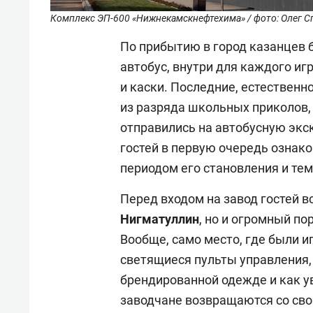
Комплекс ЭП-600 «Нижнекамскнефтехима» / фото: Олег С
По прибытию в город казанцев 
автобус, внутри для каждого и
и каски. Последние, естествен
из разряда школьных приколов,
отправились на автобусную экск
гостей в первую очередь ознак
периодом его становления и тем
Перед входом на завод гостей в
Нигматуллин
, но и огромный п
Вообще, само место, где были и
светящиеся пульты управления, 
брендированной одежде и как ув
заводчане возвращаются со свои