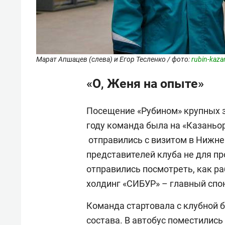
Марат Апшацев (слева) и Егор Тесленко / фото:
rubin-kaza
«О, Женя на опыте»
Посещение «Рубином» крупных з
году команда была на «Казаньор
отправились с визитом в Нижне
представителей клуба не для пр
отправились посмотреть, как р
холдинг «СИБУР» – главный спон
Команда стартовала с клубной б
состава. В автобус поместились