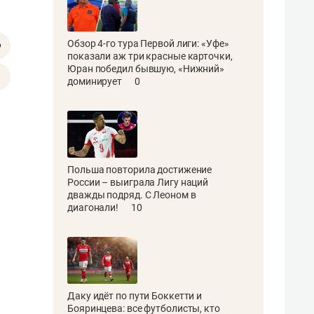
Обзор 4-го тура Первой лиги: «Уфе»
показали аж три красные карточки,
Юран победил бывшую, «Нижний»
доминирует
0
Польша повторила достижение
России – выиграла Лигу наций
дважды подряд. С Леоном в
диагонали!
10
Даку идёт по пути Боккетти и
Бояринцева: все футболисты, кто