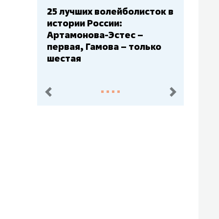
Бюджеты клубов КХЛ: СКА
– главный мажор, «Ак
Барс» – второй, «Салават
Юлаев» – середняк
пред.
след.