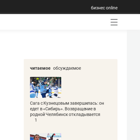
бизнес online
читаемое
обсуждаемое
Сага с Кузнецовым завершилась: он
едет в «Сибирь». Возвращение в
родной Челябинск откладывается
1