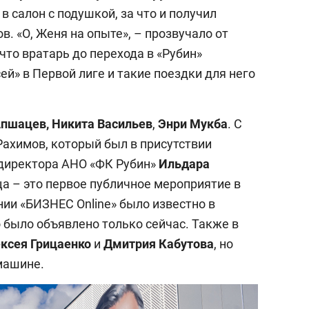
 в салон с подушкой, за что и получил
в. «О, Женя на опыте», – прозвучало от
что вратарь до перехода в «Рубин»
ей» в Первой лиге и такие поездки для него
пшацев, Никита Васильев
,
Энри Мукба
. С
Рахимов, который был в присутствии
 директора АНО «ФК Рубин»
Ильдара
ца – это первое публичное мероприятие в
нии «БИЗНЕС Online» было известно в
 было объявлено только сейчас. Также в
ксея Грицаенко
и
Дмитрия Кабутова
, но
машине.