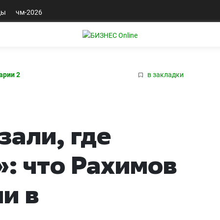
ды
чм-2026
арии 2
в закладки
зали, где
»: что Рахимов
и в