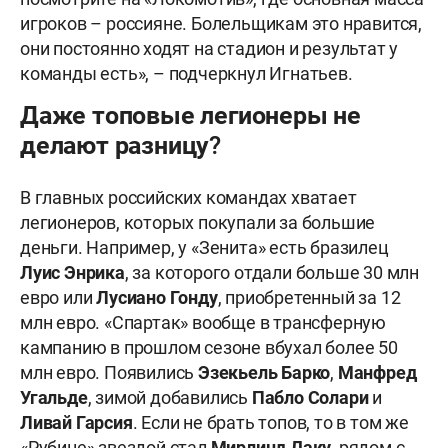
игроков – россияне. Болельщикам это нравится,
они постоянно ходят на стадион и результат у
команды есть», – подчеркнул Игнатьев.
Даже топовые легионеры не
делают разницу?
В главных российских командах хватает
легионеров, которых покупали за большие
деньги. Например, у «Зенита» есть бразилец
Луис Энрика
, за которого отдали больше 30 млн
евро или
Лусиано Гонду
, приобретенный за 12
млн евро. «Спартак» вообще в трансферную
кампанию в прошлом сезоне вбухал более 50
млн евро. Появились
Эзекьель Барко
,
Манфред
Угальде
, зимой добавились
Пабло Солари
и
Ливай Гарсия
. Если не брать топов, то в том же
«Рубине» звездой стал
Мирлинд Даку
, рядом с