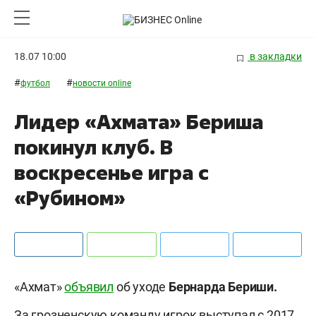
18.07 10:00
в закладки
#
#
футбол
новости online
Лидер «Ахмата» Бериша
покинул клуб. В
воскресенье игра с
«Рубином»
«Ахмат»
объявил
об уходе
Бернарда Бериши.
За грозненскую команду игрок выступал с 2017