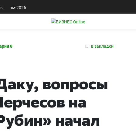
ды
чм-2026
арии 8
в закладки
 Даку, вопросы
Черчесов на
«Рубин» начал