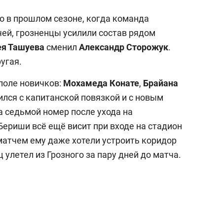
ко в прошлом сезоне, когда команда
чей, грозненцы усилили состав рядом
ея Ташуева
сменил
Александр Сторожук
.
угая.
поле новичков:
Мохамеда Конате
,
Брайана
ился с капитанской повязкой и с новым
а седьмой номер после ухода на
 Бериши всё ещё висит при входе на стадион
 матчем ему даже хотели устроить коридор
 улетел из Грозного за пару дней до матча.