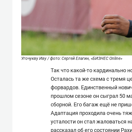
Угочукву Иву / фото: Сергей Елагин, «БИЗНЕС Online»
Так что какой-то кардинально н
Осталась та же схема с тремя 
форвардов. Единственный нович
прошлом сезоне он сыграл 50 ма
сборной. Его багаж ещё не приш
Адаптация проходила очень тяже
усталости он стал жаловаться на
рассказал об его состоянии Рах