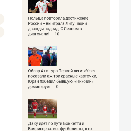
Польша повторила достижение
России – выиграла Лигу наций
дважды подряд. С Леоном в
диагонали!
10
Обзор 4-го тура Первой лиги: «Уфе»
показали аж три красные карточки,
Юран победил бывшую, «Нижний»
доминирует
0
Даку идёт по пути Боккетти и
Бояринцева: все футболисты, кто