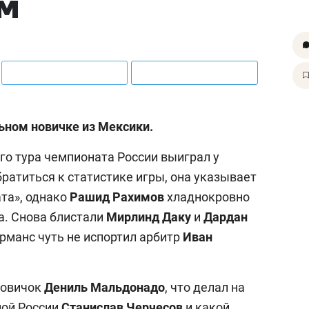
ом
ьном новичке из Мексики.
го тура чемпионата России выиграл у
обратиться к статистике игры, она указывает
та», однако
Рашид Рахимов
хладнокровно
а. Снова блистали
Мирлинд Даку
и
Дардан
рманс чуть не испортил арбитр
Иван
новичок
Дениль Мальдонадо
, что делал на
ной России
Станислав
Черчесов
и какой