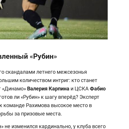
вленный «Рубин»
го скандалами летнего межсезонья
ольшим количеством интриг: кто станет
т «Динамо»
Валерия Карпина
и ЦСКА
Фабио
 готов ли «Рубин» к шагу вперёд? Эксперт
к команде
Рахимова высокое место в
орьбы за призовые места.
н» не изменился кардинально, у клуба всего