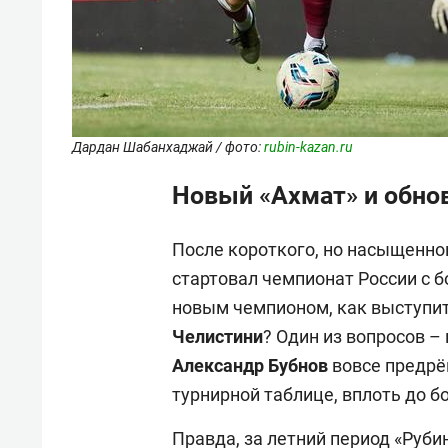
Дардан Шабанхаджай / фото:
rubin-kazan.ru
Новый «Ахмат» и обно
После короткого, но насыщенно
стартовал чемпионат России с б
новым чемпионом, как выступи
Челистини
? Один из вопросов –
Александр Бубнов
вовсе предрë
турнирной таблице, вплоть до б
Правда, за летний период «Руби