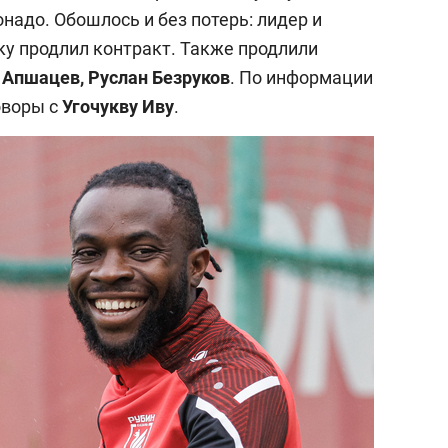
адо. Обошлось и без потерь: лидер и
у продлил контракт. Также продлили
 Апшацев, Руслан Безруков
. По информации
оворы с
Угочукву Иву
.