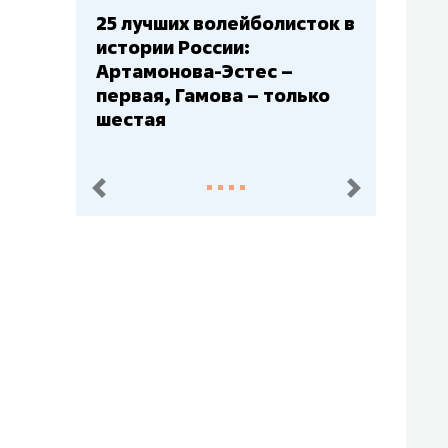
Бюджеты клубов КХЛ: СКА
– главный мажор, «Ак
Барс» – второй, «Салават
Юлаев» – середняк
пред.
след.