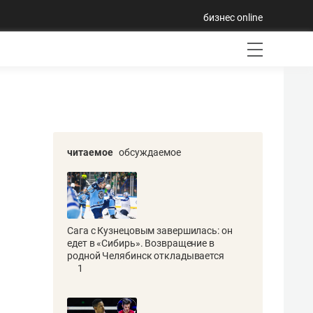
бизнес online
читаемое
обсуждаемое
Сага с Кузнецовым завершилась: он
едет в «Сибирь». Возвращение в
родной Челябинск откладывается
1