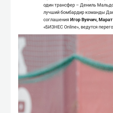
один трансфер – Дениль Мальдон
лучший бомбардир команды Дак
соглашения
Игор Вуячич, Марат
«БИЗНЕС Online», ведутся перег