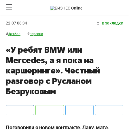
22.07 08:34
в закладки
#
#
футбол
персона
«У ребят BMW или
Mercedes, а я пока на
каршеринге». Честный
разговор с Русланом
Безруковым
Поговорили о новом контракте, Даку, матэ,