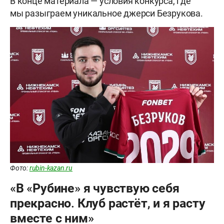
В конце материала — условия конкурса, где
мы разыграем уникальное джерси Безрукова.
Фото:
rubin-kazan.ru
«В «Рубине» я чувствую себя
прекрасно. Клуб растёт, и я расту
вместе с ним»