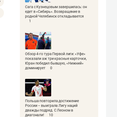
Сага с Кузнецовым завершилась: он
едет в «Сибирь». Возвращение в
родной Челябинск откладывается
1
Обзор 4-го тура Первой лиги: «Уфе»
показали аж три красные карточки,
Юран победил бывшую, «Нижний»
доминирует
0
Польша повторила достижение
России – выиграла Лигу наций
дважды подряд. С Леоном в
диагонали!
10