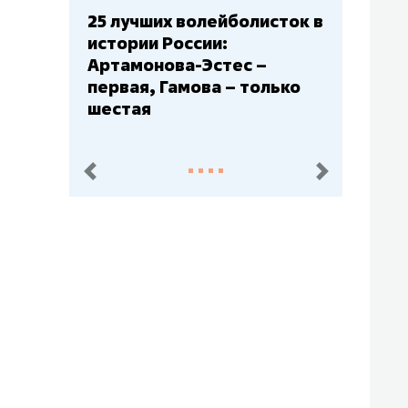
Бюджеты клубов КХЛ: СКА
– главный мажор, «Ак
Барс» – второй, «Салават
Юлаев» – середняк
пред.
след.