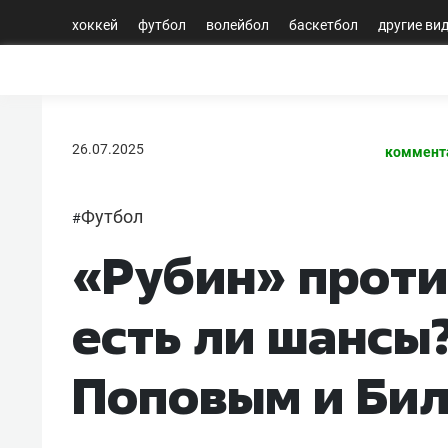
хоккей
футбол
волейбол
баскетбол
другие ви
26.07.2025
коммент
Футбол
#
«Рубин» проти
есть ли шансы
Поповым и Би