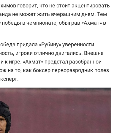
химов говорит, что не стоит акцентировать
анда не может жить вчерашним днем. Тем
с победы в чемпионате, обыграв «Ахмат» в
победа придала «Рубину» уверенности.
ость, игроки отлично двигались. Внешне
 к игре. «Ахмат» предстал разобранной
ж на то, как боксер перворазрядник полез
эксперт.