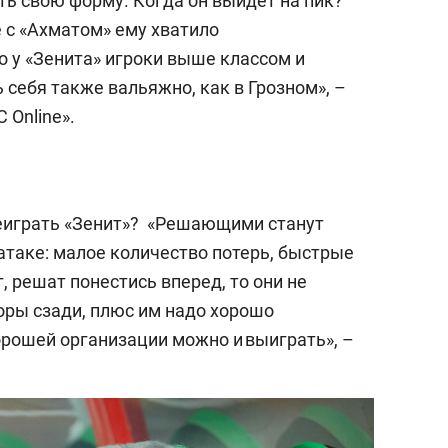
ть свою форму. Когда он выйдет на пик?
 с «Ахматом» ему хватило
о у «Зенита» игроки выше классом и
себя также вальяжно, как в Грозном», –
 Online».
реиграть «Зенит»? «Решающими станут
атаке: малое количество потерь, быстрые
, решат понестись вперед, то они не
ры сзади, плюс им надо хорошо
орошей организации можно и выиграть», –