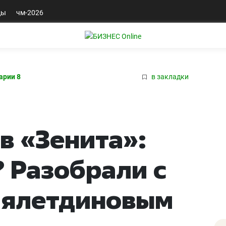
ды
чм-2026
арии 8
в закладки
в «Зенита»:
? Разобрали с
лялетдиновым