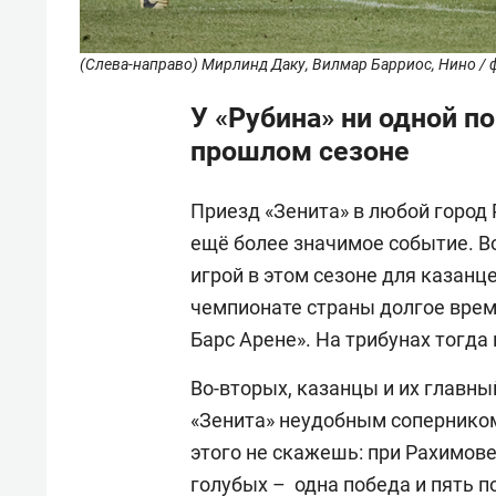
(Слева-направо) Мирлинд Даку, Вилмар Барриос, Нино / ф
У «Рубина» ни одной п
прошлом сезоне
Приезд «Зенита» в любой город 
ещё более значимое событие. В
игрой в этом сезоне для казанц
чемпионате страны долгое врем
Барс Арене». На трибунах тогда 
Во-вторых, казанцы и их главн
«Зенита» неудобным соперником.
этого не скажешь: при Рахимове 
голубых – одна победа и пять п