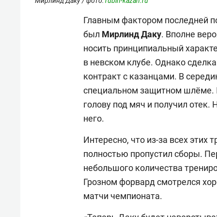
Мирлинд Даку / фото:
rubin-kazan.ru
Главным фактором последней по
был
Мирлинд Даку
. Вполне вер
носить принципиальный характер
в невском клубе. Однако сделка
контракт с казанцами. В середи
специальном защитном шлёме. 
голову под мяч и получил отек. 
него.
Интересно, что из-за всех этих
полностью пропустил сборы. Пе
небольшого количества трениров
Грозном форвард смотрелся хор
матчи чемпионата.