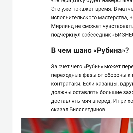
«Теперь Даку будет наверстыва
Это уже покажет время. В матче
исполнительского мастерства, н
Мирлинд не сможет чувствовать 
подчеркнул собеседник «БИЗНЕС
В чем шанс «Рубина»?
За счет чего «Рубин» может пе
переходные фазы от обороны к 
контратаки. Если казанцы, вдруг
должны оставлять большие зазо
доставлять мяч вперед. И при х
сказал Билялетдинов.