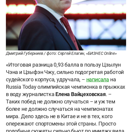
Дмитрий Губерниев / фото: Сергей Елагин, «БИЗНЕС Online»
«Итоговая разница 0,93 балла в пользу Цзылун
Чэна и Цзыфэн Чжу, сильно подогретая работой
судейского корпуса, удручала, –
написала
на
Russia Today олимпийская чемпионка в прыжках
в воду журналистка
Елена
Вайцеховская
. –
Таких побед не должно случаться – и уж тем
более не должно случаться на чемпионатах
мира. Дело здесь не в Китае и не в тех, кого
опережают спортсмены этой страны. Просто
подобные сюжеты сильно бьют по имиджу вида