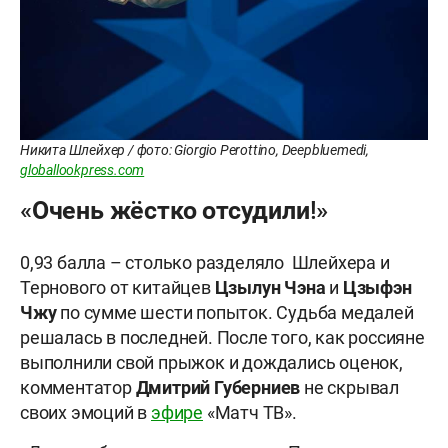
Никита Шлейхер / фото: Giorgio Perottino, Deepbluemedi,
globallookpress.com
«Очень жёстко отсудили!»
0,93 балла – столько разделяло Шлейхера и
Тернового от китайцев
Цзылун
Чэна
и
Цзыфэн
Чжу
по сумме шести попыток. Судьба медалей
решалась в последней. После того, как россияне
выполнили свой прыжок и дождались оценок,
комментатор
Дмитрий
Губерниев
не скрывал
своих эмоций в
эфире
«Матч ТВ».