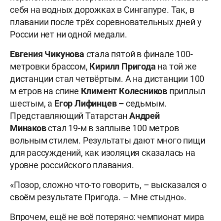
себя на водных дорожках в Сингапуре. Так, в
плавании после трёх соревновательных дней у
России нет ни одной медали.
Евгения
Чикунова
стала пятой в финале 100-
метровки брассом,
Кирилл
Пригода
на той же
дистанции стал четвёртым. А на дистанции 100
м етров на спине
Климент
Колесников
приплыл
шестым, а
Егор
Лифинцев –
седьмым.
Представляющий Татарстан
Андрей
Минаков
стал 19-м в заплыве 100 метров
вольным стилем. Результаты дают много пищи
для рассуждений, как изоляция сказалась на
уровне российского плавания.
«Позор, сложно что-то говорить, – высказался о
своём результате Пригода. – Мне стыдно».
Впрочем, ещё не всё потеряно: чемпионат мира