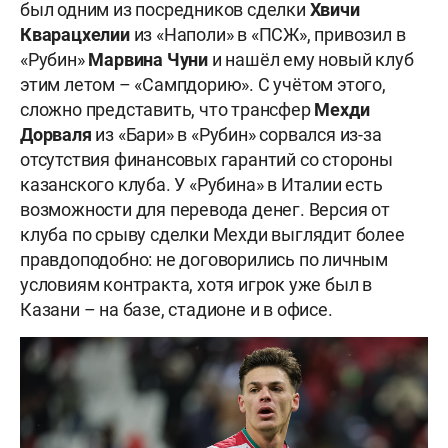
был одним из посредников сделки
Хвичи
Кварацхелии
из «Наполи» в «ПСЖ», привозил в
«Рубин»
Марвина Чуни
и нашёл ему новый клуб
этим летом – «Сампдорию». С учётом этого,
сложно представить, что трансфер
Мехди
Дорваля
из «Бари» в «Рубин» сорвался из-за
отсутствия финансовых гарантий со стороны
казанского клуба. У «Рубина» в Италии есть
возможности для перевода денег. Версия от
клуба по срыву сделки Мехди выглядит более
правдоподобно: не договорились по личным
условиям контракта, хотя игрок уже был в
Казани – на базе, стадионе и в офисе.