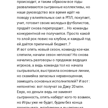
происходит, и таким образом все годы
разваливаются сыгранные коллективы, но
наше руководство все время идёт на
поводу у влиятельных сил в РПЛ, покупает,
учит, готовит своих молодых футболистов,
продаёт снова перепродает... Но команды
конкурентной не получается. Просто какой
то злой рок повис на клубом, и каждый год
ей даётся приличный бюджет..?
И вот опять новый сезон, команду кое-как
слепили, начали сезон неплохо! Но снова
начались разговоры о продажах ведущих
игроков, а ведь команда тол ко начала
сыгрываться, выстроила основные линии,
но скамейка запасных неравноценная,
замещать основных исполнителей? И вот :
непонятно: вот получат за Даку 20 млн.
Евро, но деньги ведь не заменят
сыгранность, опять наберут кого-то взамен,
но Игры уже не будет, будем без конца
проигрывать аутайдерам и вылетим из