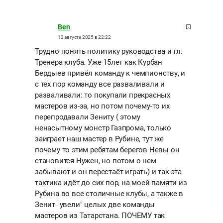
Ben
12 августа 2025 в 22:22
Трудно понять политику руководства и гл.
Тренера клуба. Уже 15лет как Курбан
Бердыев привёл команду к чемпионству, и
с тех пор команду все разваливали и
разваливали: то покупали прекрасных
мастеров из-за, но потом почему-то их
перепродавали Зениту ( этому
ненасытному монстр Газпрома, только
заиграет наш мастер в Рубине, тут же
почему то этим ребятам берегов Невы он
становится Нужен, но потом о нем
забывают и он перестаёт играть) и так эта
тактика идёт до сих пор, на моей памяти из
Рубина во все столичные клубы, а также в
Зенит "увели" целых две команды
мастеров из Татарстана. ПОЧЕМУ так