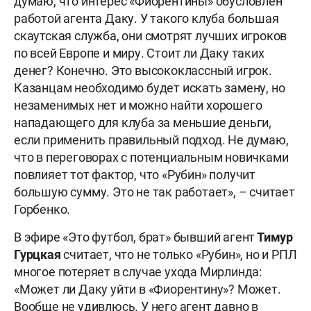
думаю, что интерес «Фиорентины» обусловлен
работой агента Даку. У такого клуба большая
скаутская служба, они смотрят лучших игроков
по всей Европе и миру. Стоит ли Даку таких
денег? Конечно. Это высококлассный игрок.
Казанцам необходимо будет искать замену, но
незаменимых нет и можно найти хорошего
нападающего для клуба за меньшие деньги,
если применить правильный подход. Не думаю,
что в переговорах с потенциальным новичками
повлияет тот фактор, что «Рубин» получит
большую сумму. Это не так работает», – считает
Горбенко.
В эфире «Это футбол, брат» бывший агент
Тимур
Гурцкая
считает, что не только «Рубин», но и РПЛ
многое потеряет в случае ухода Мирлинда:
«Может ли Даку уйти в «Фиорентину»? Может.
Вообще не удивлюсь. У него агент давно в