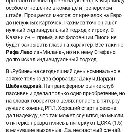
прошлого сезона провёл на уколах). К Мирлинду
особое отношение в команде и тренерском
штабе. Прощается многое: от кричалок на Евро
до ненужных карточек. Рахимов точно нашёл
нужный индивидуальный подход к игроку. В
Казани он – прима, а во Флоренции Пиоли не
будет закрывать глаза на характер. Всё-таки не
Рафа Леао
из «Милана», но и к нему Стефано
долго искал индивидуальный подход.
В «Рубине» на сегодняшний день номинально в
заявке только два форварда: Даку и
Дардан
Шабанхаджай.
На трансферном рынке клуб
пассивен и сделал только одно приобретение, но
на словах говорится о целях попасть в пятёрку
лучших команд РПЛ. Хороший старт в сезоне
дал надежду, что так может случится, но мысли
о пятёрке превратились в пятёрку от ЦСКА (1:5)
в минувшие выходные. Да, несчастный случай,