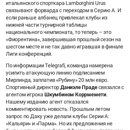
итальянского спорткара Lamborghini Urus
связывают форварда с переходом в Серию А. И
если раньше албанец привлекал клубы из
нижней части турнирной таблицы
национального чемпионата, то теперь – это
«Фиорентина», завершившая прошлый сезон на
шестом месте и не так давно игравшая в финале
Лиги конференций.
По информации Telegrafi, команда намерена
усилить атакующую линию подписанием
Мирлинда, заплатив «Рубину» 20 млн евро.
Спортивный директор
Даниэле Праде
связался с
агентом игрока
Шкумбином Коррмемети
.
Нашему изданию агент отказался
комментировать новость. Прошлым летом
запрос по Даку уже делали клубы Серии А:
«Кальяри» и «Парма». Но их предложения не