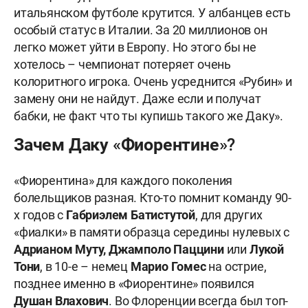
итальянском футболе крутится. У албанцев есть
особый статус в Италии. За 20 миллионов он
легко может уйти в Европу. Но этого бы не
хотелось – чемпионат потеряет очень
колоритного игрока. Очень усреднится «Рубин» и
замену они не найдут. Даже если и получат
бабки, не факт что ты купишь такого же Даку».
Зачем Даку «Фиорентине»?
«Фиорентина» для каждого поколения
болельщиков разная. Кто-то помнит команду 90-
х годов с
Габриэлем Батистутой
, для других
«фиалки» в памяти образца середины нулевых с
Адрианом Муту, Джамполо Паццини
или
Лукой
Тони
, в 10-е – немец
Марио Гомес
на острие,
позднее именно в «Фиорентине» появился
Душан Влахович
. Во Флоренции всегда был топ-