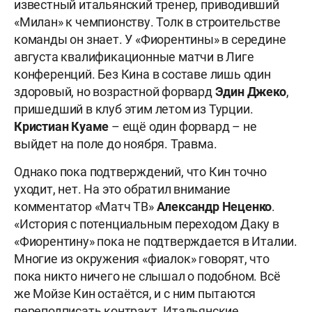
известный итальянский тренер, приводивший
«Милан» к чемпионству. Толк в строительстве
команды он знает. У «Фиорентины» в середине
августа квалификационные матчи в Лиге
конференций. Без Кина в составе лишь один
здоровый, но возрастной форвард
Эдин Джеко
,
пришедший в клуб этим летом из Турции.
Кристиан Куаме
– ещё один форвард – не
выйдет на поле до ноября. Травма.
Однако пока подтверждений, что Кин точно
уходит, нет. На это обратил внимание
комментатор «Матч ТВ»
Александр
Неценко
.
«История с потенциальным переходом Даку в
«Фиорентину» пока не подтверждается в Италии.
Многие из окружения «фиалок» говорят, что
пока никто ничего не слышал о подобном. Всё
же Мойзе Кин остаётся, и с ним пытаются
переподписать контракт. Итальянские