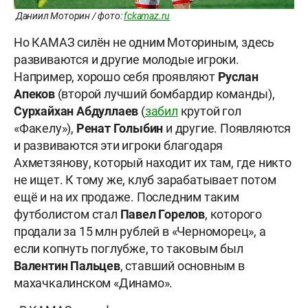
Даниил Моторин / фото:
fckamaz.ru
Но КАМАЗ силён не одним Моториным, здесь
развиваются и другие молодые игроки.
Например, хорошо себя проявляют
Руслан
Апеков
(второй лучший бомбардир команды),
Сурхайхан Абдуллаев
(
забил
крутой гол
«Факелу»),
Ренат Голыбин
и другие. Появляются
и развиваются эти игроки благодаря
Ахметзянову, который находит их там, где никто
не ищет. К тому же, клуб зарабатывает потом
ещё и на их продаже. Последним таким
футболистом стал
Павел Горелов
, которого
продали за 15 млн рублей в «Черноморец», а
если копнуть поглубже, то таковым был
Валентин Пальцев
, ставший основным в
махачкалинском «Динамо».