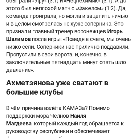
обыграли «Уфу» (3:1) и «Нефтехимик» (3:1). А до
этого был неплохой матч с «Факелом» (1:2). Да,
команда проиграла, но могла и зацепить ничью
и в целом смотрелась не хуже соперника. Это
признал и главный тренер воронежцев
Игорь
Шалимов
после игры: «Поведя в счете, мы очень
низко сели. Соперники нас прилично поддавили.
Пропустили в свои ворота, и, конечно, в
заключительные пятнадцать минут опять шло
давление».
Ахметзянова уже сватают в
большие клубы
В чём причина взлёта КАМАЗа? Помимо
поддержки мэра Челнов
Наиля
Магдеева
, который каждый год обращается к
руководству республики и обеспечивает