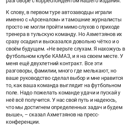
разговоре с корреспондентом нашего издания.
К слову, в первом туре автозаводцы играли
именно с «Арсеналом» и тамошние журналисты
просто не могли пройти мимо слухов о приходе
тренера в тульскую команду. Но Ахметзянов их
сразу осадил и высказался довольно чётко и о
своём будущем. «Не верьте слухам. Я нахожусь в
футбольном клубе КАМАЗ, и я на своем месте. У
меня ещё двухлетний контракт. Все эти
разговоры, фамилии, много где мелькают, но
ваше руководство сделал выбор и мне нравится
то, как ваша команда выглядит на футбольном
поле. Надо пожелать команде удачи и пускай у
неё всё получится. У нас свой путь и надеюсь,
что мы достигнем определенных задач и будем
выше», – сказал Ахметзянов на пресс-
конференции.