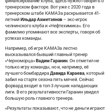
финансирование клуба, здесь нужно говорить о
тренерском факторе. Вот уже с 2020 года в
тренерском штабе КАМАЗа раскрывается 41-
летний
Ильдар
Ахметзянов
– экс-игрок
челнинского клуба и «Нефтехимика». Его
фамилию упоминают все эксперты, говоря об
успехах команды.
Например, об игре КАМАЗа лестно
высказывался бывший главный тренер
«Черноморца»
Вадим Гаранин
. Он отметил не
только игру команды, но и, например, её
лучшего бомбардира
Давида Караева
, который
забил на старте сезона пять мячей. Сейчас
форвард входит в топ-3 лучших нападающих
лиги. В его результативности Гаранин увидел
большую роль главного тренера.
«Результаты показывают, что не деньги играют