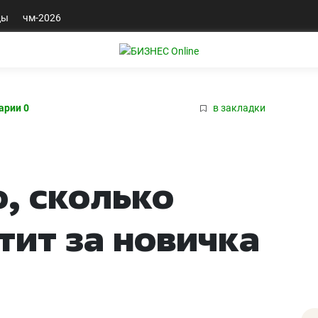
ды
чм-2026
арии 0
в закладки
о, сколько
тит за новичка