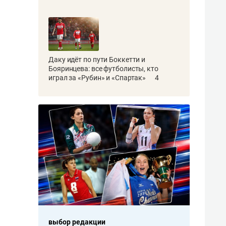
Даку идёт по пути Боккетти и
Бояринцева: все футболисты, кто
играл за «Рубин» и «Спартак»
4
выбор редакции
выбор 