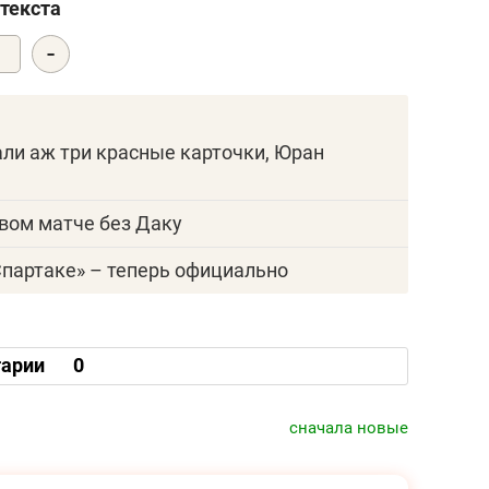
текста
-
0
зали аж три красные карточки, Юран
рвом матче без Даку
Спартаке» – теперь официально
арии
0
сначала новые