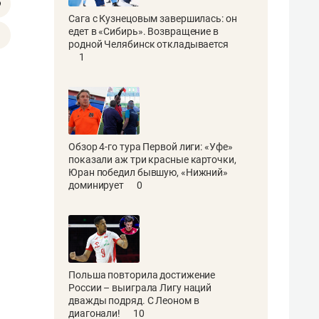
Сага с Кузнецовым завершилась: он
едет в «Сибирь». Возвращение в
родной Челябинск откладывается
1
Обзор 4-го тура Первой лиги: «Уфе»
показали аж три красные карточки,
Юран победил бывшую, «Нижний»
доминирует
0
Польша повторила достижение
России – выиграла Лигу наций
дважды подряд. С Леоном в
диагонали!
10