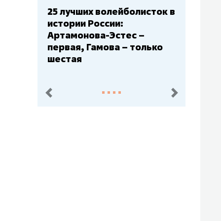
25 лучших волейболисток в
Бюдж
истории России:
– гла
Артамонова-Эстес –
Барс»
первая, Гамова – только
Юлае
шестая
пред.
след.