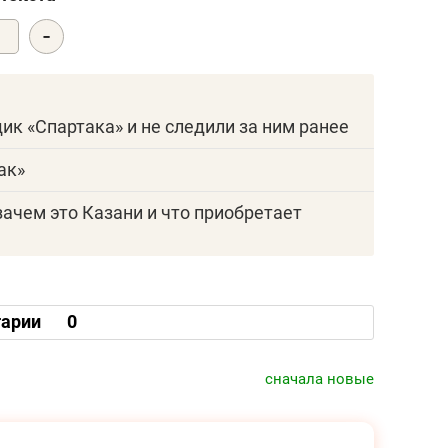
-
0
щик «Спартака» и не следили за ним ранее
ак»
зачем это Казани и что приобретает
арии
0
сначала новые