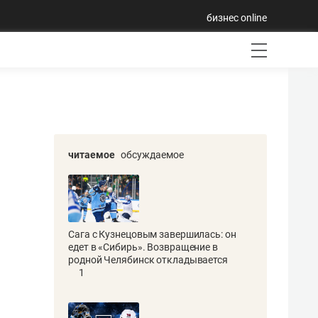
бизнес online
читаемое
обсуждаемое
Сага с Кузнецовым завершилась: он
едет в «Сибирь». Возвращение в
родной Челябинск откладывается
1