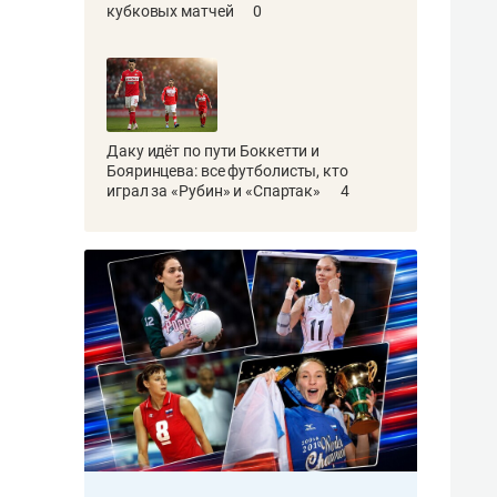
кубковых матчей
0
Даку идёт по пути Боккетти и
Бояринцева: все футболисты, кто
играл за «Рубин» и «Спартак»
4