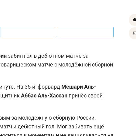
рин
забил гол в дебютном матче за
товарищеском матче с молодёжной сборной
инуте. На 35-й форвард
Мешари Аль-
защитник
Аббас Аль-Хассан
принёс своей
рвым за молодёжную сборную России.
матч и дебютный гол. Мог забивать ещё
тноситься к моментам и не зацикливаться на