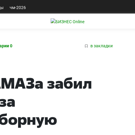
ды
чм-2026
арии 0
в закладки
АМАЗа забил
за
сборную