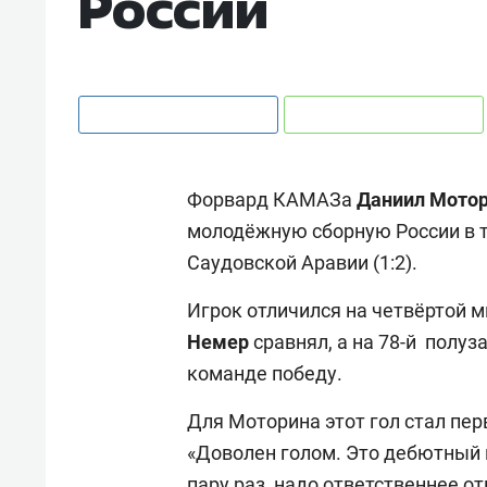
России
Форвард КАМАЗа
Даниил Мото
молодёжную сборную России в 
Саудовской Аравии (1:2).
Игрок отличился на четвёртой м
Немер
сравнял, а на 78-й полу
команде победу.
Для Моторина этот гол стал пе
«Доволен голом. Это дебютный 
пару раз, надо ответственнее о