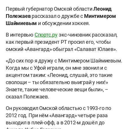
Первый губернатор Омской области
Леонид
Полежаев
рассказал о дружбе с
Минтимером
Шаймиевым
и обсуждении хоккея.
В интервью
Спортс.ру
экс-чиновник рассказал,
как первый президент РТ просил его, чтобы
омский «Авангард» обыграл «Салават Юлаев».
«До сих пор я дружу с Минтимером Шаймиевым.
Когда мы с Уфой играли, он мне звонил и с
акцентом таким: «Леонид, слушай, это такие
сволощи – ты обязательно выиграй у них!»
Знаете, такие человеческие вещи были», –
сказал Полежаев.
Он руководил Омской областью с 1993-го по
2012 год. При нём «Авангард» четыре раза
выходил в плей-офф, а в 2012-м дошёл до