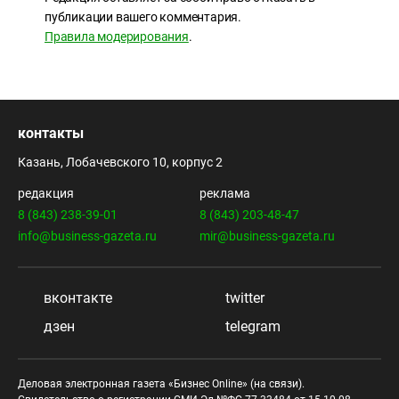
публикации вашего комментария.
Правила модерирования
.
контакты
Казань, Лобачевского 10, корпус 2
редакция
реклама
8 (843) 238-39-01
8 (843) 203-48-47
info@business-gazeta.ru
mir@business-gazeta.ru
вконтакте
twitter
дзен
telegram
Деловая электронная газета «Бизнес Online» (на связи).