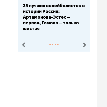
5 лучших волейболисток в
Бюджеты клубов
стории России:
– главный мажор
ртамонова-Эстес –
Барс» – второй,
ервая, Гамова – только
Юлаев» – серед
шестая
пред.
след.