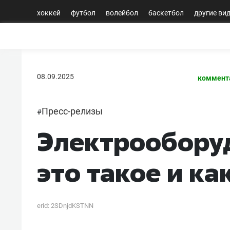
хоккей
футбол
волейбол
баскетбол
другие ви
08.09.2025
коммент
Пресс-релизы
#
Электрооборуд
это такое и ка
erid: 2SDnjdKSTNN