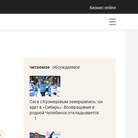
бизнес online
читаемое
обсуждаемое
Сага с Кузнецовым завершилась: он
едет в «Сибирь». Возвращение в
родной Челябинск откладывается
1