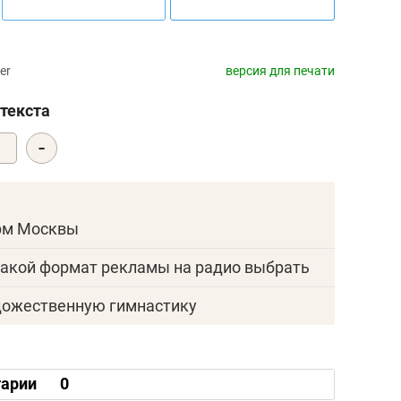
er
версия для печати
текста
-
0
ирм Москвы
акой формат рекламы на радио выбрать
удожественную гимнастику
арии
0