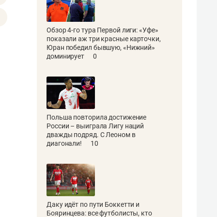
Обзор 4-го тура Первой лиги: «Уфе»
показали аж три красные карточки,
Юран победил бывшую, «Нижний»
доминирует
0
Польша повторила достижение
России – выиграла Лигу наций
дважды подряд. С Леоном в
диагонали!
10
Даку идёт по пути Боккетти и
Бояринцева: все футболисты, кто