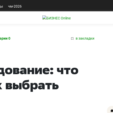
ды
чм-2026
арии 0
в закладки
ование: что
к выбрать