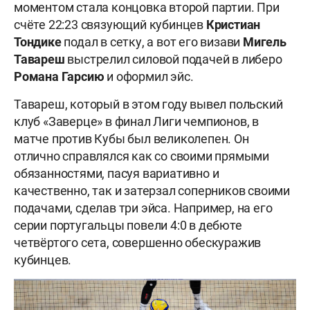
моментом стала концовка второй партии. При
счёте 22:23 связующий кубинцев
Кристиан
Тондике
подал в сетку, а вот его визави
Мигель
Тавареш
выстрелил силовой подачей в либеро
Романа
Гарсию
и оформил эйс.
Тавареш, который в этом году вывел польский
клуб «Заверце» в финал Лиги чемпионов, в
матче против Кубы был великолепен. Он
отлично справлялся как со своими прямыми
обязанностями, пасуя вариативно и
качественно, так и затерзал соперников своими
подачами, сделав три эйса. Например, на его
серии португальцы повели 4:0 в дебюте
четвёртого сета, совершенно обескуражив
кубинцев.