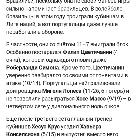
Бразилией, поскольку она по своей манере игры
сильно напоминает бразильцев. В волейболе
бразильцы в этом году проиграли кубинцам в
Лиге наций, а вот португальцы даже лучше
поработали в обороне.
В частности, они со счётом 11–7 выиграли блок.
Особенно постарался
Филип Цветичанин
(4
очка), который однажды отловил даже
Роберланди Симона
. Кроме того, Цветичанин
уверенно разбирался со своими оппонентами в
атаке (10/14). Португальцы нейтрализовали
доигровщика
Мигеля Лопеса
(11/26, 6 потерь) и
не позволили разыграться
Хосе Массо
(9/19) – в
четвёртом сете у диагонального ноль очков.
Еще после третьего сета главный тренер
кубинцев
Хесус Крус
усадил
Хавьера
Консепсиона
(5/15) и выпустил вместо него