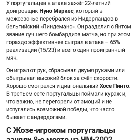
У португальцев в атаке зажёг 22-летний
доигровщик
Нуно Маркес
, который в
межсезонье перебрался из Нидерландов в
бельгийский «Линдеманс». Он разделил с Янтом
звание лучшего бомбардира матча, но при этом
гораздо эффективнее сыграл в атаке – 65%
реализации (15/23) и всего один проигранный
мяч.
Он играл от рук, сбрасывал двумя руками или
обыгрывал высокий блок за счёт скорости.
Хорошо смотрелся и диагональный
Хосе Пинто
.
В третьем сете португальцы поймали кураж и,
что важно, не перегорели от эмоций и не
испугались возможной победы, что часто
бывает с андердогами.
С Жозе-игроком португальцы
заняли 8-е место на ЧМ-2002