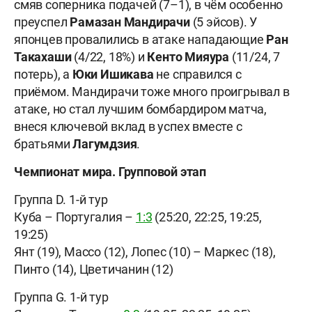
смяв соперника подачей (7–1), в чём особенно
преуспел
Рамазан Мандирачи
(5 эйсов). У
японцев провалились в атаке нападающие
Ран
Такахаши
(4/22, 18%) и
Кенто Мияура
(11/24, 7
потерь), а
Юки Ишикава
не справился с
приёмом. Мандирачи тоже много проигрывал в
атаке, но стал лучшим бомбардиром матча,
внеся ключевой вклад в успех вместе с
братьями
Лагумдзия
.
Чемпионат мира. Групповой этап
Группа D. 1-й тур
Куба – Португалия –
1:3
(25:20, 22:25, 19:25,
19:25)
Янт (19), Массо (12), Лопес (10) – Маркес (18),
Пинто (14), Цветичанин (12)
Группа G. 1-й тур