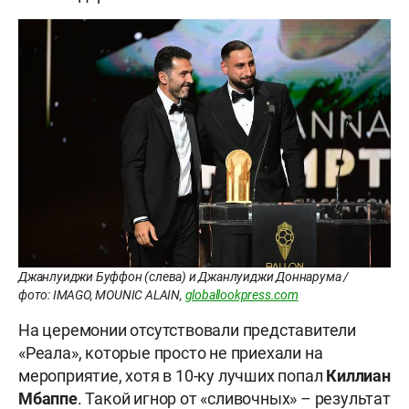
Джанлуиджи Буффон (слева) и Джанлуиджи Доннарума /
фото: IMAGO, MOUNIC ALAIN,
globallookpress.com
На церемонии отсутствовали представители
«Реала», которые просто не приехали на
мероприятие, хотя в 10-ку лучших попал
Киллиан
Мбаппе
. Такой игнор от «сливочных» – результат