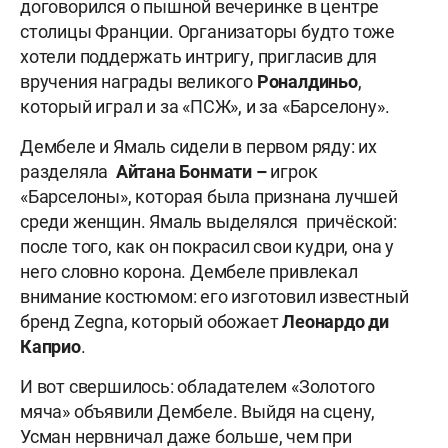
договорился о пышной вечеринке в центре
столицы Франции. Организаторы будто тоже
хотели поддержать интригу, пригласив для
вручения награды великого
Роналдиньо
,
который играл и за «ПСЖ», и за «Барселону».
Дембеле и Ямаль сидели в первом ряду: их
разделяла
Айтана
Бонмати –
игрок
«Барселоны», которая была признана лучшей
среди женщин. Ямаль выделялся причёской:
после того, как он покрасил свои кудри, она у
него словно корона. Дембеле привлекал
внимание костюмом: его изготовил известный
бренд Zegna, который обожает
Леонардо
ди
Каприо
.
И вот свершилось: обладателем «Золотого
мяча» объявили Дембеле. Выйдя на сцену,
Усман нервничал даже больше, чем при