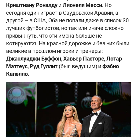
Криштиану
Роналду
и
Лионеля
Месси
. Но
сегодня один играет в Саудовской Аравии, а
другой – в США, Оба не попали даже в список 30
лучших футболистов, но так или иначе сложно
привыкнуть, что эти имена больше не
котируются. На красной дорожке и без них были
великие в прошлом игроки и тренеры:
Джанлуиджи Буффон, Хавьер Пасторе, Лотар
Маттеус, Руд Гуллит
(был ведущим)
и
Фабио
Капелло
.