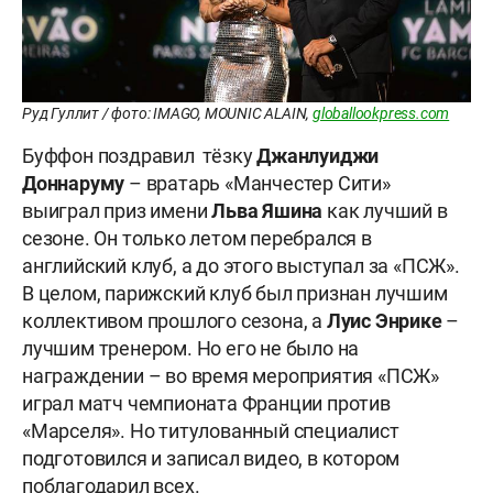
Руд Гуллит / фото: IMAGO, MOUNIC ALAIN,
globallookpress.com
Буффон поздравил тёзку
Джанлуиджи
Доннаруму
– вратарь «Манчестер Сити»
выиграл приз имени
Льва Яшина
как лучший в
сезоне. Он только летом перебрался в
английский клуб, а до этого выступал за «ПСЖ».
В целом, парижский клуб был признан лучшим
коллективом прошлого сезона, а
Луис
Энрике
–
лучшим тренером. Но его не было на
награждении – во время мероприятия «ПСЖ»
играл матч чемпионата Франции против
«Марселя». Но титулованный специалист
подготовился и записал видео, в котором
поблагодарил всех.