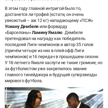
В этом году главной интригой было то,
достанется ли трофей (кстати, он очень
увесистый – аж 12 кг) нападающему «ПСЖ»
Усману
Дембеле
или форварду
«Барселоны»
Ламину
Ямалю
. Дембеле
претендовал на награду как победитель
последней Лиги чемпионов и автор 35 голов
(причём четыре из них в плей-офф Лиги
чемпионов) и 16 передач в прошедшем сезоне.
У 18-летнего Ямаля заслуги не такие громкие, но
за футболистом уже закрепилось звание
главного тинейджера и будущей суперзвезды
мирового футбола.