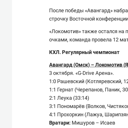
После победы «Авангард» набрал
строчку Восточной конференции
«Локомотив» также остался на 
очками, команда провела 12 мат
КХЛ. Регулярный чемпионат
Авангард (Омск) – Локомотив (Яро
3 октября. «G-Drive Арена».
1:0 Рашевский (Котляревский, 12
1:1 Гернат (Черепанов, Паник, 30
2:1 Леука (33:14)
3:1 Пономарёв (Волков, Чистяков
4:1 Прохоркин (Лажуа, Шарипзяно
Вратари:
Мишуров – Исаев