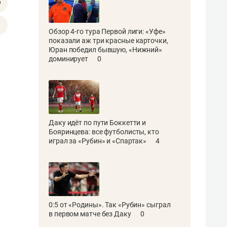
Обзор 4-го тура Первой лиги: «Уфе»
показали аж три красные карточки,
Юран победил бывшую, «Нижний»
доминирует
0
Даку идёт по пути Боккетти и
Бояринцева: все футболисты, кто
играл за «Рубин» и «Спартак»
4
0:5 от «Родины». Так «Рубин» сыграл
в первом матче без Даку
0