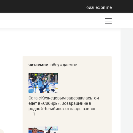
бизнес online
читаемое
обсуждаемое
Сага с Кузнецовым завершилась: он
едет в «Сибирь». Возвращение в
родной Челябинск откладывается
1