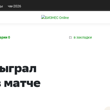
ды
чм-2026
арии 0
в закладки
быграл
 матче