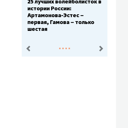
25 лучших волейболисток в
истории России:
Артамонова-Эстес –
первая, Гамова – только
шестая
пред.
след.