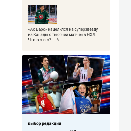
«Ак Барс» нацелился на суперзвезду
из Канады с тысячей матчей в НХЛ.
Что-о-о-о-о?
6
выбор редакции