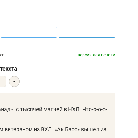
er
версия для печати
текста
-
0
анады с тысячей матчей в НХЛ. Что-о-о-о-
им ветераном из ВХЛ. «Ак Барс» вышел из