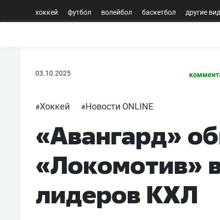
хоккей
футбол
волейбол
баскетбол
другие ви
03.10.2025
коммент
Хоккей
Новости ONLINE
#
#
«Авангард» о
«Локомотив» в
лидеров КХЛ