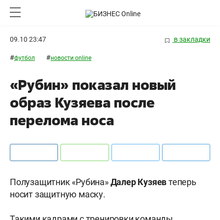
09.10 23:47
в закладки
#
#
футбол
новости online
«Рубин» показал новый
образ Кузяева после
перелома носа
Полузащитник «Рубина»
Далер
Кузяев
теперь
носит защитную маску.
Такими кадрами с тренировки команды