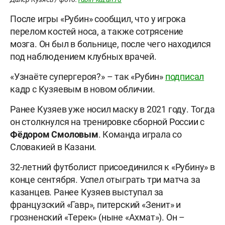
После игры «Рубин» сообщил, что у игрока
перелом костей носа, а также сотрясение
мозга. Он был в больнице, после чего находился
под наблюдением клубных врачей.
«Узнаёте супергероя?» – так «Рубин»
подписал
кадр с Кузяевым в новом обличии.
Ранее Кузяев уже носил маску в 2021 году. Тогда
он столкнулся на тренировке сборной России с
Фёдором
Смоловым
. Команда играла со
Словакией в Казани.
32-летний футболист присоединился к «Рубину» в
конце сентября. Успел отыграть три матча за
казанцев. Ранее Кузяев выступал за
французский «Гавр», питерский «Зенит» и
грозненский «Терек» (ныне «Ахмат»). Он –