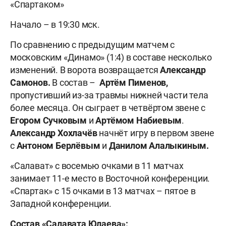
«Спартаком»
Начало – в 19:30 мск.
По сравнению с предыдущим матчем с
московским «Динамо» (1:4) в составе несколько
изменений. В ворота возвращается
Александр
Самонов.
В состав –
Артём Пименов,
пропустивший из-за травмы нижней части тела
более месяца. Он сыграет в четвёртом звене с
Егором Сучковым
и
Артёмом Набиевым
.
Александр Хохлачёв
начнёт игру в первом звене
с
Антоном Берлёвым
и
Данилом Алалыкиным.
«Салават» с восемью очками в 11 матчах
занимает 11-е место в Восточной конференции.
«Спартак» с 15 очками в 13 матчах – пятое в
Западной конференции.
Состав «Салавата Юлаева»: