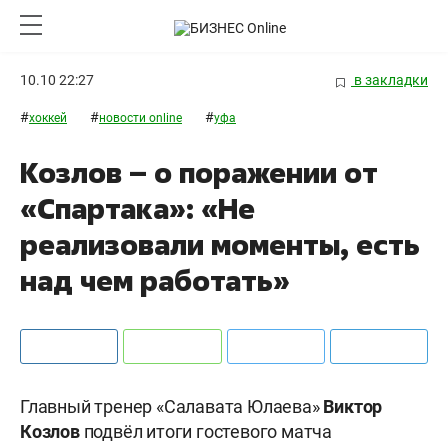
10.10 22:27
в закладки
#
#
#
хоккей
новости online
уфа
Козлов – о поражении от
«Спартака»: «Не
реализовали моменты, есть
над чем работать»
Главный тренер «Салавата Юлаева»
Виктор
Козлов
подвёл итоги гостевого матча