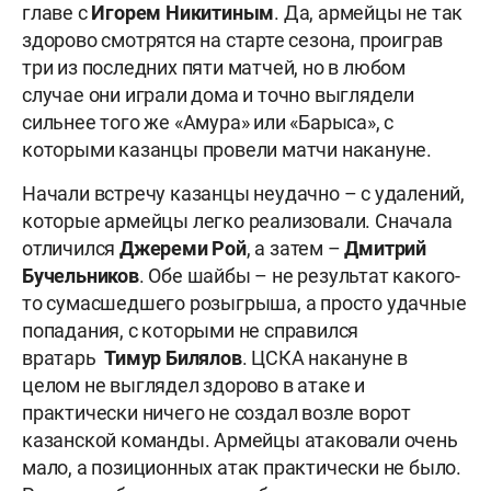
главе с
Игорем Никитиным
. Да, армейцы не так
здорово смотрятся на старте сезона, проиграв
три из последних пяти матчей, но в любом
случае они играли дома и точно выглядели
сильнее того же «Амура» или «Барыса», с
которыми казанцы провели матчи накануне.
Начали встречу казанцы неудачно – с удалений,
которые армейцы легко реализовали. Сначала
отличился
Джереми Рой
, а затем –
Дмитрий
Бучельников
. Обе шайбы – не результат какого-
то сумасшедшего розыгрыша, а просто удачные
попадания, с которыми не справился
вратарь
Тимур Билялов
. ЦСКА накануне в
целом не выглядел здорово в атаке и
практически ничего не создал возле ворот
казанской команды. Армейцы атаковали очень
мало, а позиционных атак практически не было.