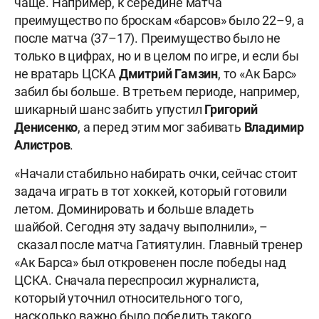
чаще. Например, к середине матча
преимущество по броскам «барсов» было 22–9, а
после матча (37–17). Преимущество было не
только в цифрах, но и в целом по игре, и если бы
не вратарь ЦСКА
Дмитрий Гамзин
, то «Ак Барс»
забил бы больше. В третьем периоде, например,
шикарный шанс забить упустил
Григорий
Денисенко
, а перед этим мог забивать
Владимир
Алистров
.
«Начали стабильно набирать очки, сейчас стоит
задача играть в тот хоккей, который готовили
летом. Доминировать и больше владеть
шайбой. Сегодня эту задачу выполнили», –
сказал после матча Гатиятулин. Главный тренер
«Ак Барса» был откровенен после победы над
ЦСКА. Сначала переспросил журналиста,
который уточнил относительного того,
насколько важно было победить такого