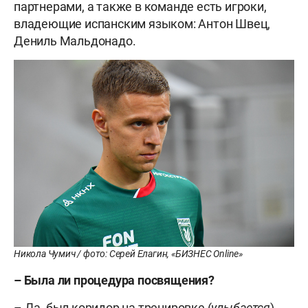
партнерами, а также в команде есть игроки,
владеющие испанским языком: Антон Швец,
Дениль Мальдонадо.
Никола Чумич / фото: Серей Елагин, «БИЗНЕС Online»
– Была ли процедура посвящения?
– Да, был коридор на тренировке (
улыбается
)