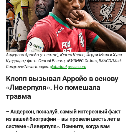
Андерсон Арройо (в центре), Юрген Клопп, Йерри Мина и Хуан
Куадрадо / фото: Сергей Елагин, «БИЗНЕС Online», IMAGO/Mark
Cosgrove/News Images,
globallookpress.com
Клопп вызывал Арройо в основу
«Ливерпуля». Но помешала
травма
– Андерсон, пожалуй, самый интересный факт
из вашей биографии – вы провели шесть лет в
системе «Ливерпуля». Помните, когда вам