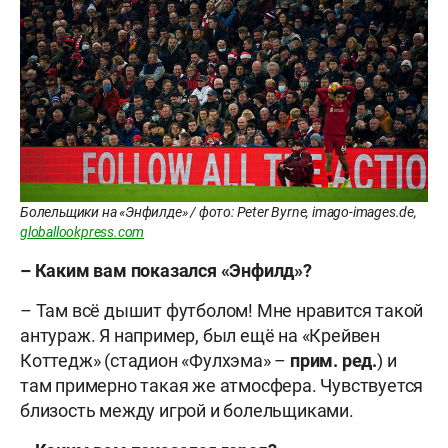
Болельщики на «Энфилде» / фото: Peter Byrne, imago-images.de,
globallookpress.com
– Каким вам показался «Энфилд»?
– Там всё дышит футболом! Мне нравится такой
антураж. Я например, был ещё на «Крейвен
Коттедж» (стадион «Фулхэма» –
прим.
ред.
) и
там примерно такая же атмосфера. Чувствуется
близость между игрой и болельщиками.