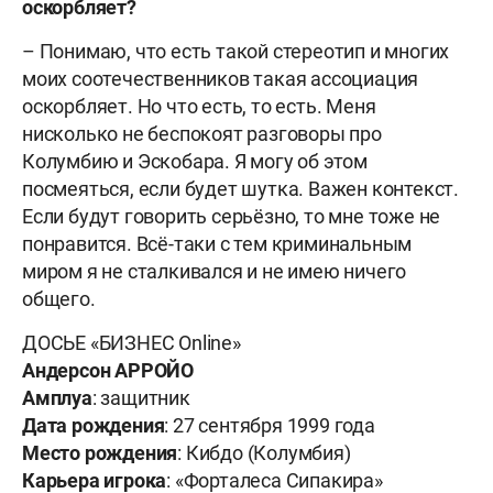
оскорбляет?
– Понимаю, что есть такой стереотип и многих
моих соотечественников такая ассоциация
оскорбляет. Но что есть, то есть. Меня
нисколько не беспокоят разговоры про
Колумбию и Эскобара. Я могу об этом
посмеяться, если будет шутка. Важен контекст.
Если будут говорить серьёзно, то мне тоже не
понравится. Всё-таки с тем криминальным
миром я не сталкивался и не имею ничего
общего.
ДОСЬЕ «БИЗНЕС Online»
Андерсон АРРОЙО
Амплуа
: защитник
Дата
рождения
: 27 сентября 1999 года
Место
рождения
: Кибдо (Колумбия)
Карьера
игрока
: «Форталеса Сипакира»