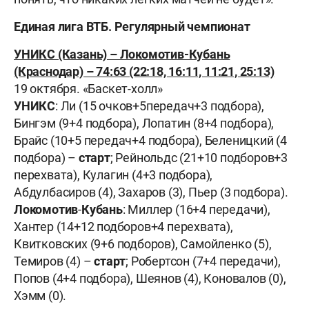
Единая лига ВТБ. Регулярный чемпионат
УНИКС (Казань) – Локомотив-Кубань
(Краснодар) – 74:63 (22:18, 16:11, 11:21, 25:13)
19 октября. «Баскет-холл»
УНИКС
: Ли (15 очков+5передач+3 подбора),
Бингэм (9+4 подбора), Лопатин (8+4 подбора),
Брайс (10+5 передач+4 подбора), Беленицкий (4
подбора) –
старт
; Рейнольдс (21+10 подборов+3
перехвата), Кулагин (4+3 подбора),
Абдулбасиров (4), Захаров (3), Пьер (3 подбора).
Локомотив
-
Кубань
: Миллер (16+4 передачи),
Хантер (14+12 подборов+4 перехвата),
Квитковских (9+6 подборов), Самойленко (5),
Темиров (4) –
старт
; Робертсон (7+4 передачи),
Попов (4+4 подбора), Шеянов (4), Коновалов (0),
Хэмм (0).