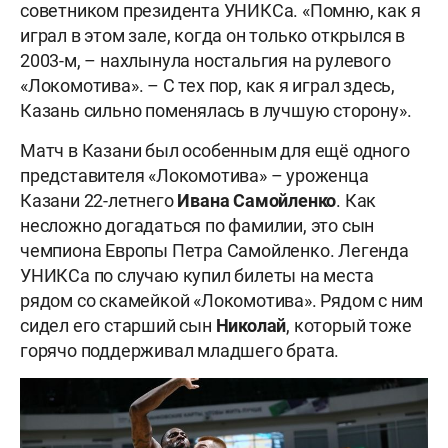
советником президента УНИКСа. «Помню, как я
играл в этом зале, когда он только открылся в
2003-м, – нахлынула ностальгия на рулевого
«Локомотива». – С тех пор, как я играл здесь,
Казань сильно поменялась в лучшую сторону».
Матч в Казани был особенным для ещё одного
представителя «Локомотива» – уроженца
Казани 22-летнего
Ивана Самойленко
. Как
несложно догадаться по фамилии, это сын
чемпиона Европы Петра Самойленко. Легенда
УНИКСа по случаю купил билеты на места
рядом со скамейкой «Локомотива». Рядом с ним
сидел его старший сын
Николай
, который тоже
горячо поддерживал младшего брата.