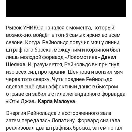
Рывок УНИКСа начался с момента, который,
возможно, войдёт в топ-5 самых ярких во всём
сезоне. Когда Рейнольдс получил мяч у линии
штрафного броска, между ним и корзиной был
лишь молодой форвард «Локомотива»
Данил
Шеянов
. И, разумеется, Рейнольдс выпрыгнул
изо всех сил, протаранил Шеянова и вонзил мяч
через того сверху. Чуть позднее Рейнольдс
сделал ещё один эффектный данк: в быстром
отрыве он забил в стиле легендарного форварда
«Юты Джаз»
Карла
Мэлоуна
.
Энергия Рейнольдса и восторженного зала
затем передалась Лопатину. Форвард сначала
реализовал два штрафных броска, затем попал