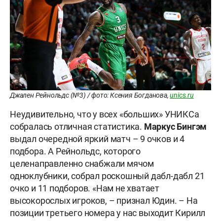
Джален Рейнольдс (№3) / фото: Ксения Богданова,
unics.ru
Неудивительно, что у всех «больших» УНИКСа
собралась отличная статистика.
Маркус Бингэм
выдал очередной яркий матч – 9 очков и 4
подбора. А Рейнольдс, которого
целенаправленно снабжали мячом
одноклубники, собрал роскошный дабл-дабл 21
очко и 11 подборов. «Нам не хватает
высокорослых игроков, – признал Юдин. – На
позиции третьего номера у нас выходит Кирилл