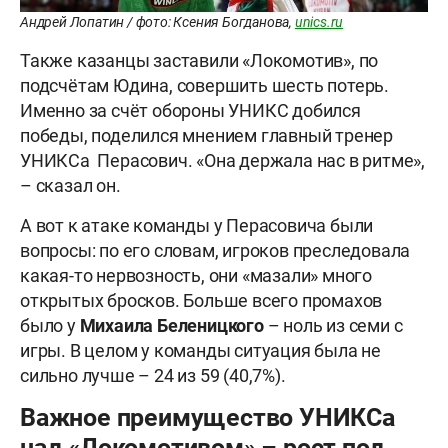
Андрей Лопатин / фото: Ксения Богданова,
unics.ru
Также казанцы заставили «Локомотив», по
подсчётам Юдина, совершить шесть потерь.
Именно за счёт обороны УНИКС добился
победы, поделился мнением главный тренер
УНИКСа Перасович. «Она держала нас в ритме»,
– сказал он.
А вот к атаке команды у Перасовича были
вопросы: по его словам, игроков преследовала
какая-то нервозность, они «мазали» много
открытых бросков. Больше всего промахов
было у
Михаила Беленицкого
– ноль из семи с
игры. В целом у команды ситуация была не
сильно лучше – 24 из 59 (40,7%).
Важное преимущество УНИКСа
над «Локомотивом» – рост под