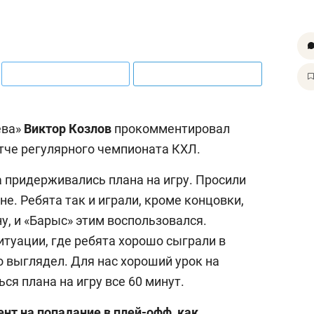
ева»
Виктор Козлов
прокомментировал
атче регулярного чемпионата КХЛ.
а придерживались плана на игру. Просили
не. Ребята так и играли, кроме концовки,
у, и «Барыс» этим воспользовался.
туации, где ребята хорошо сыграли в
о выглядел. Для нас хороший урок на
ся плана на игру все 60 минут.
нт на попадание в плей-офф, как