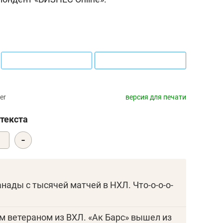
er
версия для печати
текста
-
0
анады с тысячей матчей в НХЛ. Что-о-о-о-
им ветераном из ВХЛ. «Ак Барс» вышел из