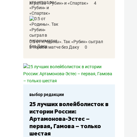
играл за «Рубин» и «Спартак»
4
0:5 от «Родины». Так «Рубин» сыграл
в первом матче без Даку
0
выбор редакции
25 лучших волейболисток в
истории России:
Артамонова-Эстес –
первая, Гамова – только
шестая