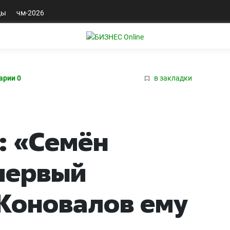
ды
чм-2026
арии 0
в закладки
: «Семён
 первый
 Коновалов ему