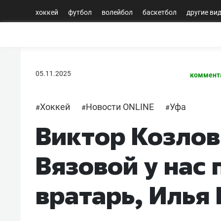
хоккей
футбол
волейбол
баскетбол
другие ви
05.11.2025
коммент
Хоккей
Новости ONLINE
Уфа
#
#
#
Виктор Козлов
Вязовой у нас
вратарь, Илья