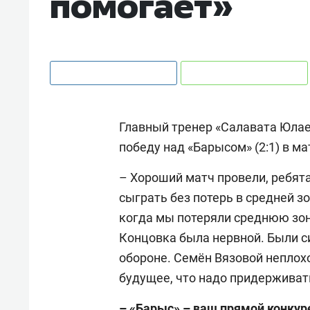
помогает»
Главный тренер «Салавата Юла
победу над «Барысом» (2:1) в м
– Хороший матч провели, ребят
сыграть без потерь в средней зо
когда мы потеряли среднюю зон
Концовка была нервной. Были си
обороне. Семён Вязовой неплох
будущее, что надо придерживать
– «Барыс» – ваш прямой конкуре