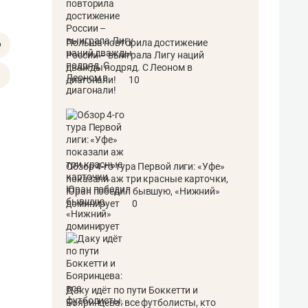
Польша повторила достижение
России – выиграла Лигу наций
дважды подряд. С Леоном в
диагонали!
10
Обзор 4-го тура Первой лиги: «Уфе»
показали аж три красные карточки,
Юран победил бывшую, «Нижний»
доминирует
0
Даку идёт по пути Боккетти и
Бояринцева: все футболисты, кто