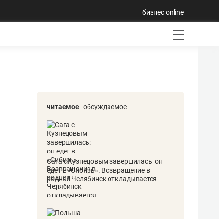
бизнес online
читаемое
обсуждаемое
Сага с Кузнецовым завершилась: он
едет в «Сибирь». Возвращение в
родной Челябинск откладывается
1