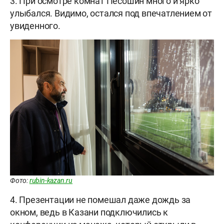
3. При осмотре комнат Песошин много и ярко
улыбался. Видимо, остался под впечатлением от
увиденного.
Фото:
rubin-kazan.ru
4. Презентации не помешал даже дождь за
окном, ведь в Казани подключились к