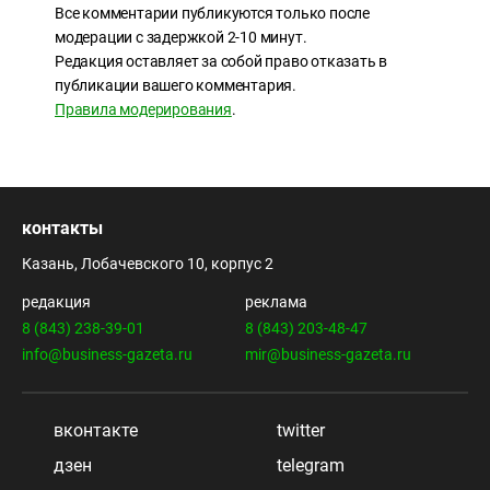
Все комментарии публикуются только после
модерации с задержкой 2-10 минут.
Редакция оставляет за собой право отказать в
публикации вашего комментария.
Правила модерирования
.
контакты
Казань, Лобачевского 10, корпус 2
редакция
реклама
8 (843) 238-39-01
8 (843) 203-48-47
info@business-gazeta.ru
mir@business-gazeta.ru
вконтакте
twitter
дзен
telegram