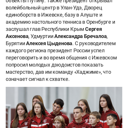
объекты Путину. Также президент открывал
волейбольный центр в Улан-Удэ, Дворец
единоборств в Ижевске, базу в Алуште и
академию настольного тенниса в Оренбурге и
заслушал глав Республики Крым
Сергея
Аксенова
, Удмуртии
Александра Бречалоа
,
Бурятии
Алексея Цыденова
. С руководителем
каждого региона президент России успел
переговорить и во время общения с Ижевском
попросил молодых дзюдоистов показать
мастерство, дав им команду «Хаджиме», что
означает сигнал к схватке.