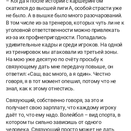
– Когда я после истории с каршерингом
скатился до высшей лиги А, особой страсти уже
не было. А в вышке было много разочарований.
В том числе из-за тренеров, которых чуть ли не к
уголовной ответственности можно привлекать
из-за их профнепригодности. Попадались
удивительные кадры и среди игроков. На одной
из тренировок мы атаковали из третьей зоны.
На мою уже десятую по счёту просьбу к
связующему дать мне передачу повыше, он
ответил: «Саш, вас много, а я один». Честно
говоря, я в тот момент опешил, потому что не
знал, как к этому отнестись.
Связующий, собственно говоря, за это и
получает свою зарплату, что каждому игроку
даёт то, что ему надо. Волейбол – вид спорта, в
котором ты сильно зависишь от одного
человека. Связующий просто может не дать