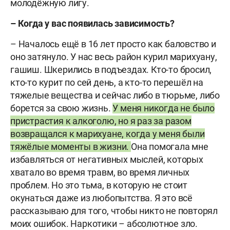
молодёжную лигу.
– Когда у вас появилась зависимость?
– Началось ещё в 16 лет просто как баловство и
оно затянуло. У нас весь район курил марихуану,
гашиш. Шкерились в подъездах. Кто-то бросил,
кто-то курит по сей день, а кто-то перешёл на
тяжелые вещества и сейчас либо в тюрьме, либо
борется за свою жизнь.
У меня никогда не было
пристрастия к алкоголю, но я раз за разом
возвращался к марихуане, когда у меня были
тяжёлые моменты в жизни.
Она помогала мне
избавляться от негативных мыслей, которых
хватало во время травм, во время личных
проблем. Но это тьма, в которую не стоит
окунаться даже из любопытства. Я это всё
рассказываю для того, чтобы никто не повторял
моих ошибок. Наркотики – абсолютное зло.