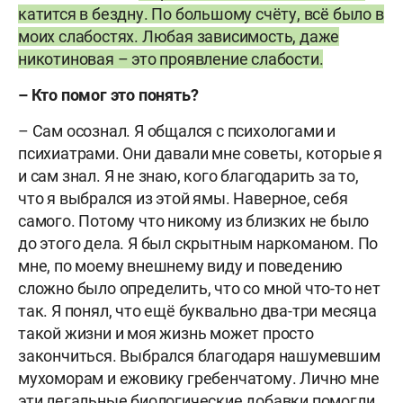
катится в бездну. По большому счёту, всё было в
моих слабостях. Любая зависимость, даже
никотиновая – это проявление слабости.
– Кто помог это понять?
– Сам осознал. Я общался с психологами и
психиатрами. Они давали мне советы, которые я
и сам знал. Я не знаю, кого благодарить за то,
что я выбрался из этой ямы. Наверное, себя
самого. Потому что никому из близких не было
до этого дела. Я был скрытным наркоманом. По
мне, по моему внешнему виду и поведению
сложно было определить, что со мной что-то нет
так. Я понял, что ещё буквально два-три месяца
такой жизни и моя жизнь может просто
закончиться. Выбрался благодаря нашумевшим
мухоморам и ежовику гребенчатому. Лично мне
эти легальные биологические добавки помогли