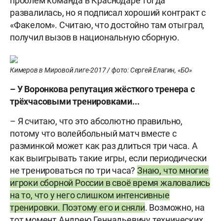
проблем команда в Краснодаре тогда
развалилась, но я подписал хороший контракт с
«Факелом». Считаю, что достойно там отыграл,
получил вызов в национальную сборную.
Кимеров в Мировой лиге-2017 / фото: Сергей Елагин, «БО»
– У Воронкова репутация жёсткого тренера с
трёхчасовыми тренировками...
– Я считаю, что это абсолютно правильно,
потому что волейбольный матч вместе с
разминкой может как раз длиться три часа. А
как выигрывать такие игры, если периодически
не тренироваться по три часа?
Знаю, что многие
игроки сборной России в своё время жаловались
на то, что у него слишком интенсивные
тренировки. Поэтому его и сняли
. Возможно, на
тот момент Андрею Геннадьевичу технических