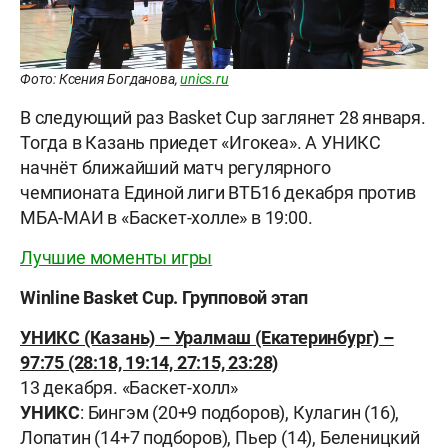
Фото: Ксения Богданова,
unics.ru
В следующий раз Basket Cup заглянет 28 января.
Тогда в Казань приедет «Игокеа». А УНИКС
начнёт ближайший матч регулярного
чемпионата Единой лиги ВТБ16 декабря против
МБА-МАИ в «Баскет-холле» в 19:00.
Лучшие моменты игры
Winline Basket Cup. Групповой этап
УНИКС (Казань) – Уралмаш (Екатеринбург) –
97:75 (28:18, 19:14, 27:15, 23:28)
13 декабря. «Баскет-холл»
УНИКС
: Бингэм (20+9 подборов), Кулагин (16),
Лопатин (14+7 подборов), Пьер (14), Беленицкий