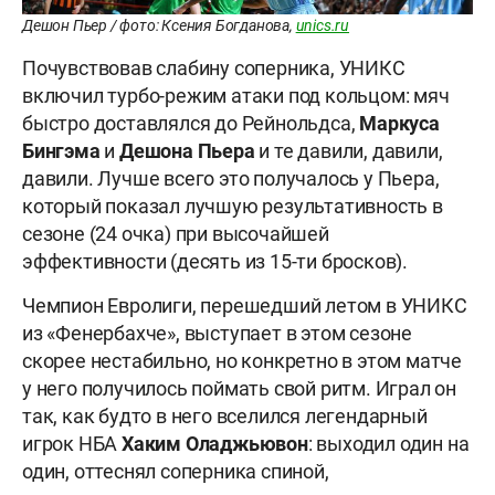
Дешон Пьер / фото: Ксения Богданова,
unics.ru
Почувствовав слабину соперника, УНИКС
включил турбо-режим атаки под кольцом: мяч
быстро доставлялся до Рейнольдса,
Маркуса
Бингэма
и
Дешона Пьера
и те давили, давили,
давили. Лучше всего это получалось у Пьера,
который показал лучшую результативность в
сезоне (24 очка) при высочайшей
эффективности (десять из 15-ти бросков).
Чемпион Евролиги, перешедший летом в УНИКС
из «Фенербахче», выступает в этом сезоне
скорее нестабильно, но конкретно в этом матче
у него получилось поймать свой ритм. Играл он
так, как будто в него вселился легендарный
игрок НБА
Хаким Оладжьювон
: выходил один на
один, оттеснял соперника спиной,