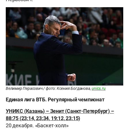
Велимир Перасович / фото: Ксения Богданова,
unics.ru
Единая лига ВТБ. Регулярный чемпионат
УНИКС (Казань) – Зенит (Санкт-Петербург) –
88:75 (23:14, 23:34, 19:12, 23:15)
20 декабря. «Баскет-холл»