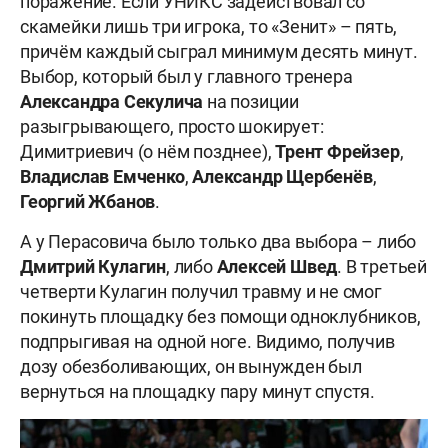
поражение. Если УНИКС задействовал со
скамейки лишь три игрока, то «Зенит» – пять,
причём каждый сыграл минимум десять минут.
Выбор, который был у главного тренера
Александра Секулича
на позиции
разыгрывающего, просто шокирует:
Димитриевич (о нём позднее),
Трент Фрейзер
,
Владислав Емченко
,
Александр Щербенёв
,
Георгий Жбанов
.
А у Перасовича было только два выбора – либо
Дмитрий Кулагин
, либо
Алексей Швед
. В третьей
четверти Кулагин получил травму и не смог
покинуть площадку без помощи одноклубников,
подпрыгивая на одной ноге. Видимо, получив
дозу обезболивающих, он вынужден был
вернуться на площадку пару минут спустя.