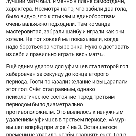
лучший матч был. Именно в плане самоотдачи,
характера. Несмотря на то, что забили два гола,
было видно, что к стыкам и единоборствам
очень вальяжно подходили. Там команда
мастеровитая, забрали шайбу и играли как они
хотели. Не тот хоккей мы показывали, когда
надо бороться за четыре очка. Нужно доставать
из себя и правильно играть весь матч».
Ещё одним ударом для уфимцев стал второй гол
хабаровчан за секунду до конца второго
периода. Гости показали желание и выцарапали
этот гол. Счёт стал равным, однако
психологическое состояние перед третьим
периодом было диаметрально
противоположным. Это вылилось к ненужным
удалениям уфимцев в третьем периоде. «Амур»
вышел вперёд при игре 4 на 3. Оставшегося
времени не хватило, чтобы сравнять счёт. Гол в