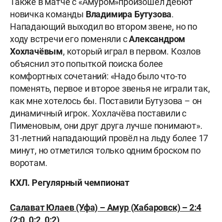
Также в матче с «Амуром»произошёл дебют
новичка команды
Владимира Бутузова
.
Нападающий выходил во втором звене, но по
ходу встречи его поменяли с
Александром
Хохлачёвым
, который играл в первом. Козлов
объяснил это попыткой поиска более
комфортных сочетаний: «Надо было что-то
поменять, первое и второе звенья не играли так,
как мне хотелось бы. Поставили Бутузова – он
динамичный игрок. Хохлачёва поставили с
Пименовым, они друг друга лучше понимают».
31-летний нападающий провёл на льду более 17
минут, но отметился только одним броском по
воротам.
КХЛ. Регулярный чемпионат
Салават Юлаев (Уфа) – Амур (Хабаровск) – 2:4
(2:0, 0:2, 0:2)