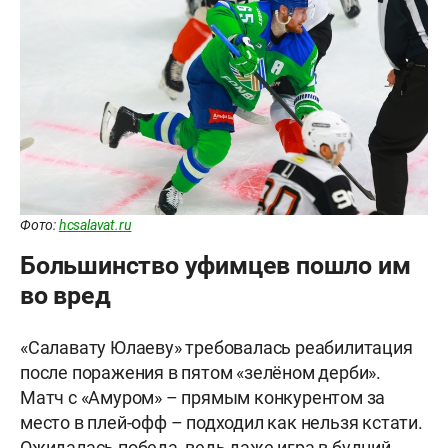
Фото:
hcsalavat.ru
Большинство уфимцев пошло им
во вред
«Салавату Юлаеву» требовалась реабилитация
после поражения в пятом «зелёном дерби».
Матч с «Амуром» – прямым конкурентом за
место в плей-офф – подходил как нельзя кстати.
Ожидалась победа, ведь даже игра в будний