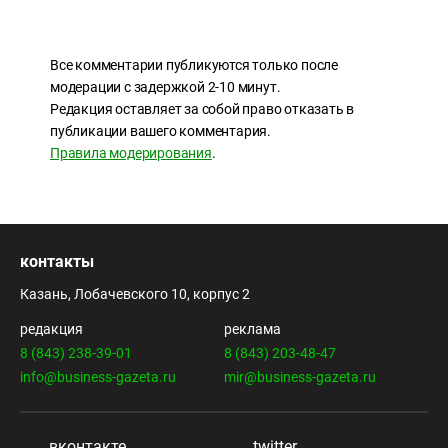
Все комментарии публикуются только после
модерации с задержкой 2-10 минут.
Редакция оставляет за собой право отказать в
публикации вашего комментария.
Правила модерирования
.
контакты
Казань, Лобачевского 10, корпус 2
редакция
реклама
8 (843) 238-39-01
8 (843) 203-48-47
info@business-gazeta.ru
mir@business-gazeta.ru
вконтакте
twitter