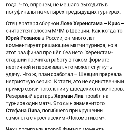
года. Что, впрочем, не мешало выходить в
полуфиналы на четырёх предыдущих турнирах.
Отец вратаря сборной
Лове Херенстама – Крис –
считается голосом МЧМ в Швеции. Как когда-то
Юрий Розанов
в России, он много лет
комментирует решающие матчи турнира, но в
этот раз финал прошёл без него. Херенстам-
старший посчитал работу в таком формате
неэтичной и переживал, что может спугнуть
удачу. Что ж, план сработал – Швеция прервала
неприятную серию. Кстати, это не единственный
пример связи поколений у шведских голкиперов.
Резервный вратарь
Херман Лив
провёл на
турнире один матч. Это сын знаменитого
Стефана Лива,
погибшего при крушении
самолёта с ярославским «Локомотивом».
Чехи проиграли второй финал с момента