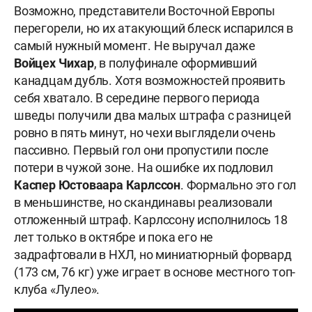
Возможно, представители Восточной Европы
перегорели, но их атакующий блеск испарился в
самый нужный момент. Не выручал даже
Войцех Чихар
, в полуфинале оформивший
канадцам дубль. Хотя возможностей проявить
себя хватало. В середине первого периода
шведы получили два малых штрафа с разницей
ровно в пять минут, но чехи выглядели очень
пассивно. Первый гол они пропустили после
потери в чужой зоне. На ошибке их подловил
Каспер Юстоваара Карлссон
. Формально это гол
в меньшинстве, но скандинавы реализовали
отложенный штраф. Карлссону исполнилось 18
лет только в октябре и пока его не
задрафтовали в НХЛ, но миниатюрный форвард
(173 см, 76 кг) уже играет в основе местного топ-
клуба «Лулео».