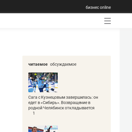
бизнес online
читаемое
обсуждаемое
Сага с Кузнецовым завершилась: он
едет в «Сибирь». Возвращение в
родной Челябинск откладывается
1