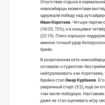
Отсутствие отдыха и нормальной
новосибирцы моментами выгляд
одержали победу над аутсайдер
Иван Коротаев
. Четыре партии 
(18/25, 72%), а в концовке четв
(22:19). Плюс хорошую поддерж
именно точный удар белорусског
брейк.
В укороченном сете новосибирц
оставили «студентов» без приём
нейтрализовать как Коротаева, т
брейка стал
Омар Курбанов
. Ег
уверенный старт (5:2), ещё он о
том числе победную. Наставник
даже не стал оценивать игру св