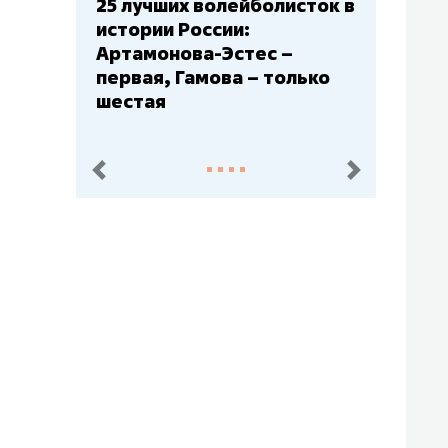
Бюджеты клубов КХЛ: СКА
– главный мажор, «Ак
Барс» – второй, «Салават
Юлаев» – середняк
пред.
след.