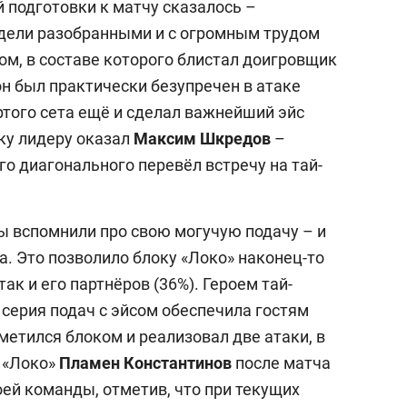
 подготовки к матчу сказалось –
ели разобранными и с огромным трудом
ом, в составе которого блистал доигровщик
он был практически безупречен в атаке
ёртого сета ещё и сделал важнейший эйс
ку лидеру оказал
Максим Шкредов
–
о диагонального перевёл встречу на тай-
ы вспомнили про свою могучую подачу – и
а. Это позволило блоку «Локо» наконец-то
ак и его партнёров (36%). Героем тай-
о серия подач с эйсом обеспечила гостям
тметился блоком и реализовал две атаки, в
 «Локо»
Пламен Константинов
после матча
оей команды, отметив, что при текущих