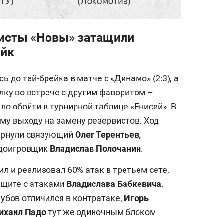
висты «Новы» затащили
ейк
ь до тай-брейка в матче с «Динамо» (2:3), а
лку во встрече с другим фаворитом –
ило обойти в турнирной таблице «Енисей». В
му выходу на замену резервистов. Ход
вернули связующий
Олег Терентьев,
 доигровщик
Владислав Полочанин
.
л и реализовал 60% атак в третьем сете.
ащите с атаками
Владислава Бабкевича
.
Зубов отличился в контратаке,
Игорь
ихаил Падо
тут же одиночным блоком