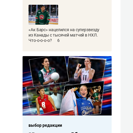
«Ак Барс» нацелился на суперзвезду
из Канады с тысячей матчей в НХЛ.
Что-о-о-о-о?
6
выбор редакции