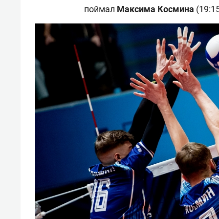
поймал
Максима
Космина
(19:1