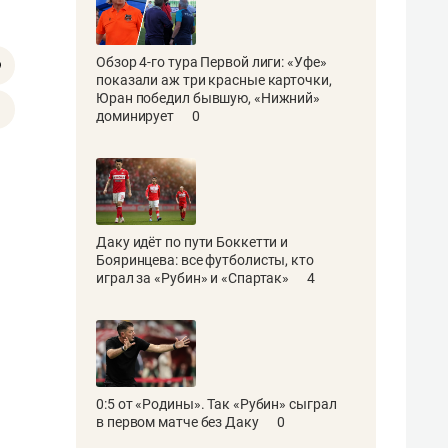
Обзор 4-го тура Первой лиги: «Уфе»
показали аж три красные карточки,
Юран победил бывшую, «Нижний»
доминирует
0
Даку идёт по пути Боккетти и
Бояринцева: все футболисты, кто
играл за «Рубин» и «Спартак»
4
0:5 от «Родины». Так «Рубин» сыграл
в первом матче без Даку
0