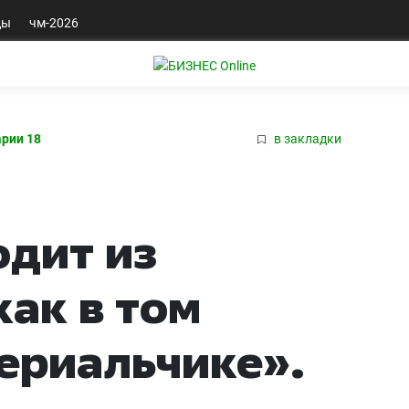
ды
чм-2026
рии 18
в закладки
дит из
как в том
ериальчике».