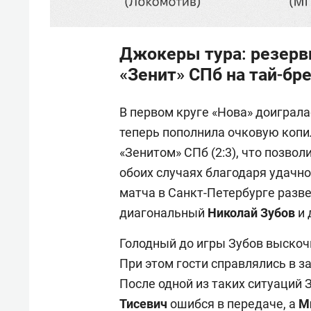
Джокеры тура: резер
«Зенит» СПб на тай-бр
В первом круге «Нова» доигралас
теперь пополнила очковую копи
«Зенитом» СПб (2:3), что позвол
обоих случаях благодаря удачно
матча в Санкт-Петербурге раз
диагональный
Николай Зубов
и
Голодный до игры Зубов выскочи
При этом гости справлялись в з
После одной из таких ситуаций 
Тисевич
ошибся в передаче, а
М