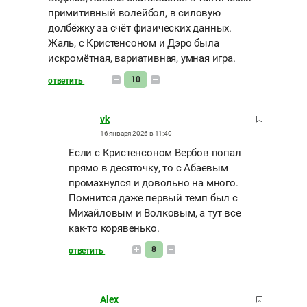
примитивный волейбол, в силовую
долбёжку за счёт физических данных.
Жаль, с Кристенсоном и Дэро была
искромётная, вариативная, умная игра.
10
ответить
vk
16 января 2026 в 11:40
Если с Кристенсоном Вербов попал
прямо в десяточку, то с Абаевым
промахнулся и довольно на много.
Помнится даже первый темп был с
Михайловым и Волковым, а тут все
как-то корявенько.
8
ответить
Alex