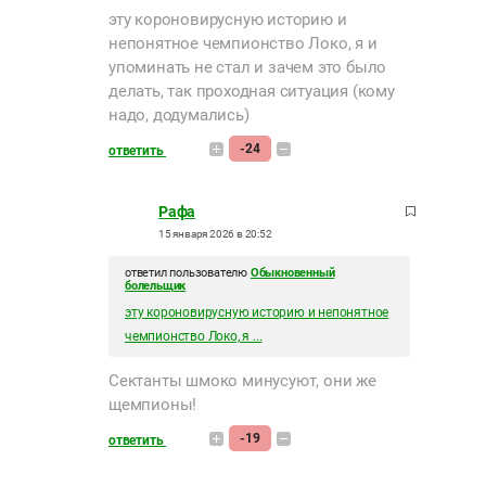
эту короновирусную историю и
непонятное чемпионство Локо, я и
упоминать не стал и зачем это было
делать, так проходная ситуация (кому
надо, додумались)
-24
ответить
Рафа
15 января 2026 в 20:52
ответил пользователю
Обыкновенный
болельщик
эту короновирусную историю и непонятное
чемпионство Локо, я ...
Сектанты шмоко минусуют, они же
щемпионы!
-19
ответить