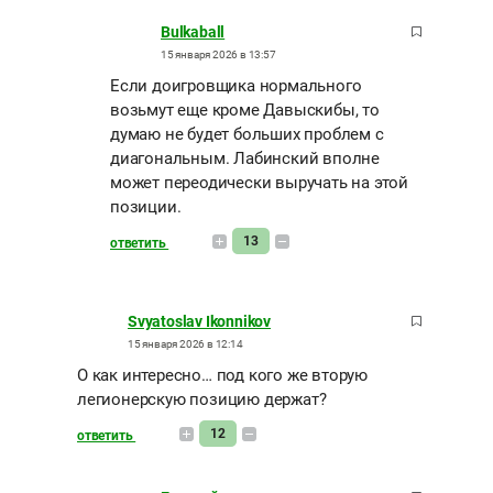
Bulkaball
15 января 2026 в 13:57
Если доигровщика нормального
возьмут еще кроме Давыскибы, то
думаю не будет больших проблем с
диагональным. Лабинский вполне
может переодически выручать на этой
позиции.
13
ответить
Svyatoslav Ikonnikov
15 января 2026 в 12:14
О как интересно… под кого же вторую
легионерскую позицию держат?
12
ответить