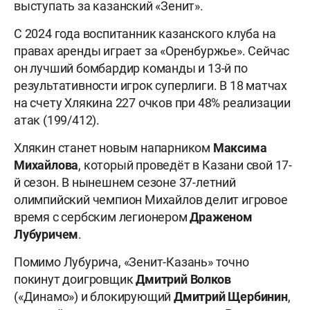
выступать за казанский «Зенит».
С 2024 года воспитанник казанского клуба на
правах аренды играет за «Оренбуржье». Сейчас
он лучший бомбардир команды и 13-й по
результативности игрок суперлиги. В 18 матчах
на счету Хлякина 227 очков при 48% реализации
атак (199/412).
Хлякин станет новым напарником
Максима
Михайлова
, который проведёт в Казани свой 17-
й сезон. В нынешнем сезоне 37-летний
олимпийский чемпион Михайлов делит игровое
время с сербским легионером
Драженом
Лубуричем
.
Помимо Лубурича, «Зенит-Казань» точно
покинут доигровщик
Дмитрий Волков
(«Динамо») и блокирующий
Дмитрий Щербинин
,